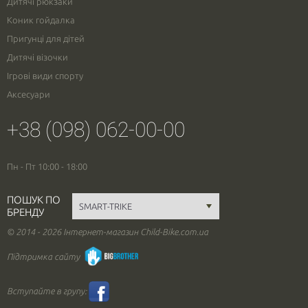
Дитячі рюкзаки
Коник гойдалка
Пригунці для дітей
Дитячі візочки
Ігрові види спорту
Аксесуари
+38 (098) 062-00-00
Пн - Пт 10:00 - 18:00
ПОШУК ПО
БРЕНДУ
© 2014 - 2026 Інтернет-магазин Child-Bike.com.ua
Підтримка сайту
Вступайте в групу: