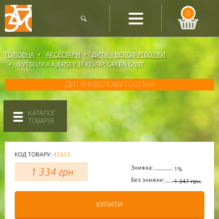
0
ГОЛОВНА
АКСЕСУАРИ
ДИТЯЧІ ВЕЛОФУТБОЛКИ
ФУТБОЛКА AJERSEY 3T КОЛІР: GREEN GN3T
ДИТЯЧІ ВЕЛОФУТБОЛКИ
КАТАЛОГ
ТОВАРІВ
КОД ТОВАРУ:
42653
Знижка:
1 334
грн
1%
Без знижки:
1 347 грн.