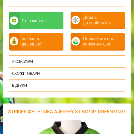
Додати
Є
в наявності
до порівняння
Знайшли
Повідомити про
дешевше?
зниження ціни
АКСЕСУАРИ
СХОЖІ ТОВАРИ
ВІДГУКИ
STRIDER ФУТБОЛКА AJERSEY 3T КОЛІР: GREEN GN3T