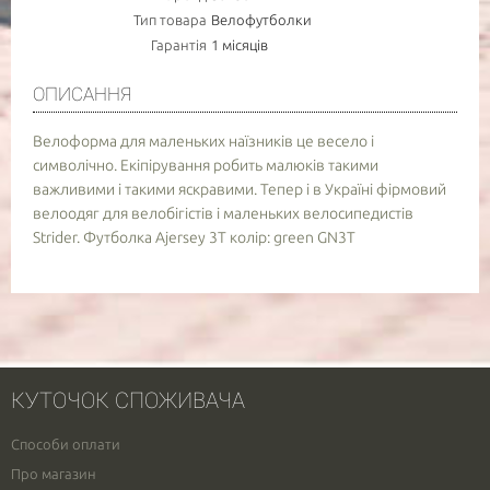
Тип товара
Велофутболки
Гарантія
1 місяців
ОПИСАННЯ
Велоформа для маленьких наїзників це весело і
символічно. Екіпірування робить малюків такими
важливими і такими яскравими. Тепер і в Україні фірмовий
велоодяг для велобігістів і маленьких велосипедистів
Strider. Футболка Ajersey 3T колір: green GN3T
КУТОЧОК СПОЖИВАЧА
Способи оплати
Про магазин