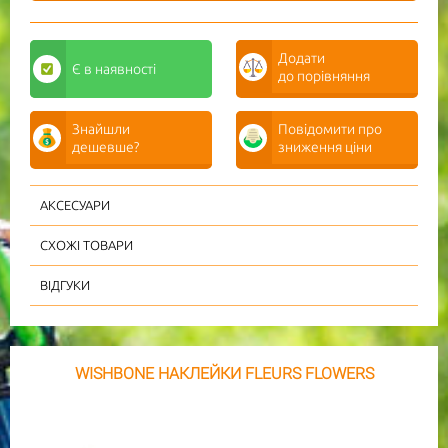
Додати
Є
в наявності
до порівняння
Знайшли
Повідомити про
дешевше?
зниження ціни
АКСЕСУАРИ
СХОЖІ ТОВАРИ
ВІДГУКИ
WISHBONE НАКЛЕЙКИ FLEURS FLOWERS