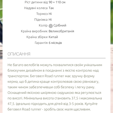
ПОВІДОМИТИ ПРО НАЯВНІСТЬ
Ріст дитини від
90 × 110 см
Надувні колеса
Так
Тормоз
Ні
ТОВАРУ
Підніжка
Ні
Колір
Срібний
НОМЕР МОБ. ТЕЛЕФОНУ (SMS)
Країна виробник
Великобританія
Країна збірки
Китай
Гарантія
6 місяців
Повідомте про зразкову дату доставки товару
ОПИСАННЯ
АКТУАЛЬНІСТЬ
Не багато велобігів можуть похвалитися своїм унікальним
блискучим дизайном в поєднанні з якістю контролю над
- обов'язково до заповнення
транспортом. Беговел Road runner має зручну форму
керма, що б дитина краще контролював свою рівновагу,
таким чином забезпечивши собі безпеку і легку раму.
Оснащений якісною шкіряною сидушкою яка регулюється
по висоті. Мінімальна висота становить 37,5 і максимальна
47,5. Ідеально підходить для дітей від 3-5 років. Купуйте
беговел Road runner - зробіть своє маля щасливим.