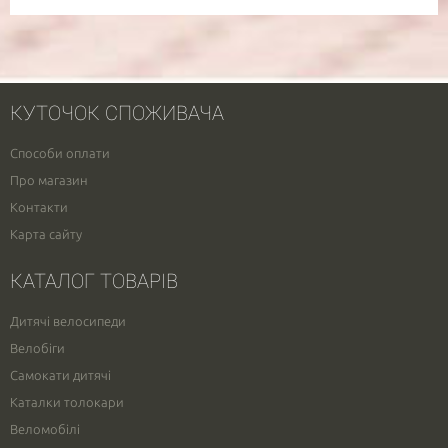
КУТОЧОК СПОЖИВАЧА
Способи оплати
Про магазин
Контакти
Карта сайту
КАТАЛОГ ТОВАРІВ
Дитячі велосипеди
Велобіги
Самокати дитячі
Каталки толокари
Веломобілі