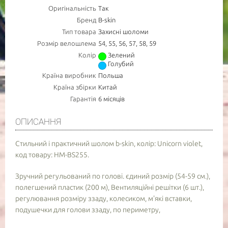
Оригінальність
Так
Бренд
B-skin
Тип товара
Захисні шоломи
Розмір велошлема
54, 55, 56, 57, 58, 59
Колір
Зелений
Голубий
Країна виробник
Польша
Країна збірки
Китай
Гарантія
6 місяців
ОПИСАННЯ
Стильний і практичний шолом b-skin, колір: Unicorn violet,
код товару: HM-BS255.
Зручний регульований по голові. єдиний розмір (54-59 см.),
полегшений пластик (200 м), Вентиляційні решітки (6 шт.),
регулювання розміру ззаду, колесиком, м'які вставки,
подушечки для голови ззаду, по периметру,