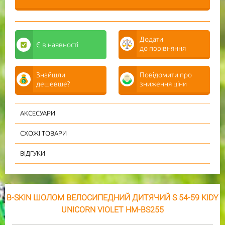
Додати
Є
в наявності
до порівняння
Знайшли
Повідомити про
дешевше?
зниження ціни
АКСЕСУАРИ
СХОЖІ ТОВАРИ
ВІДГУКИ
B-SKIN ШОЛОМ ВЕЛОСИПЕДНИЙ ДИТЯЧИЙ S 54-59 KIDY
UNICORN VIOLET HM-BS255