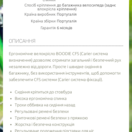
Спосіб кріплення
до багажника велосипеда (заднє
влокрісла
кріплення)
Країна виробник
Португалія
Країна збірки
Португалія
Гарантія
6 місяців
ОПИСАННЯ
Ергономічне велокрісло BOODIE CFS (Carier система
визначення) дозволяє отримати загальний і безпечний рух
незалежно від дороги. Просте і швидке сидіння в
багажнику, без використання інструментів, щоб допомогти
забезпечити CFS системи (Carier система фіксації).
Сидіння кріпиться до стовбура
Висока ергономічна спинка
Трохи оббивка на сидіння назад
Регульовані ремені безпеки
Триточкові ремені безпеки з пряжкою
Жорстка і безпечна конструкція
Регульоване положення підставки для ніг