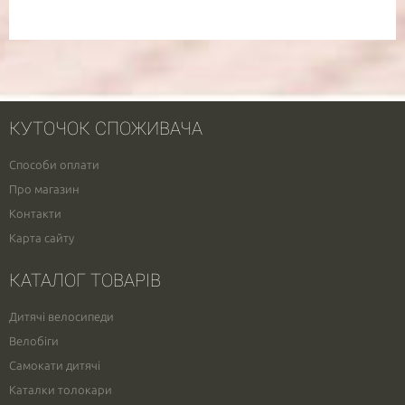
КУТОЧОК СПОЖИВАЧА
Способи оплати
Про магазин
Контакти
Карта сайту
КАТАЛОГ ТОВАРІВ
Дитячі велосипеди
Велобіги
Самокати дитячі
Каталки толокари