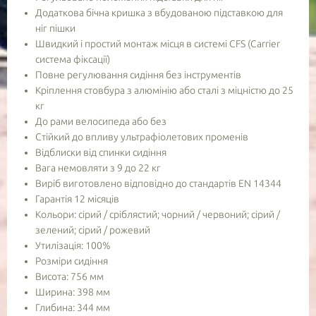
Додаткова бічна кришка з вбудованою підставкою для
ніг пішки
Швидкий і простий монтаж місця в системі CFS (Carrier
система фіксації)
Повне регулювання сидіння без інструментів
Кріплення стовбура з алюмінію або сталі з міцністю до 25
кг
До рами велосипеда або без
Стійкий до впливу ультрафіолетових променів
Відблиски від спинки сидіння
Вага немовляти з 9 до 22 кг
Виріб виготовлено відповідно до стандартів EN 14344
Гарантія 12 місяців
Кольори: сірий / сріблястий; чорний / червоний; сірий /
зелений; сірий / рожевий
Утилізація: 100%
Розміри сидіння
Висота: 756 мм
Ширина: 398 мм
Глибина: 344 мм