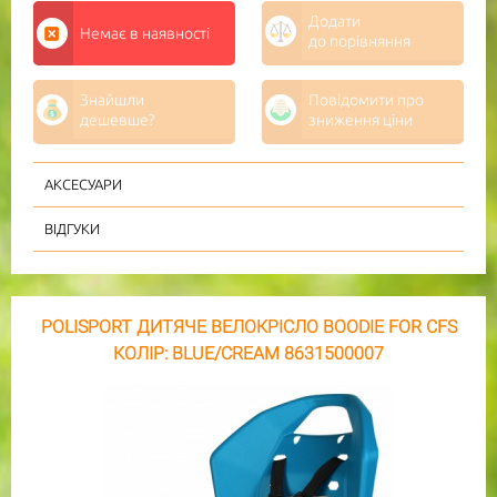
Додати
Немає в наявності
до порівняння
Знайшли
Повідомити про
дешевше?
зниження ціни
АКСЕСУАРИ
ВІДГУКИ
POLISPORT ДИТЯЧЕ ВЕЛОКРІСЛО BOODIE FOR CFS
КОЛІР: BLUE/CREAM 8631500007