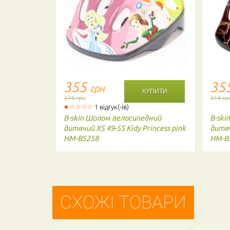
355
35
грн
374 грн
374 гр
1 відгук(-ів)
дний
B-skin
Шолом велосипедний
B-ski
 viole 49-
дитячий XS 49-55 Kidy Princess pink
дитяч
HM-BS258
HM-B
СХОЖІ ТОВАРИ