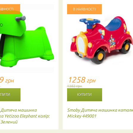
ЯВНОСТІ
В НАЯВНОСТІ
09
1258
грн
грн
н
1382 грн
Дитяча машинка
Smoby
Дитяча машинка катал
 Yetizoo Elephant колір:
Mickey 449001
/ Зелений