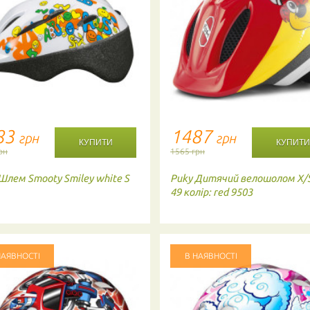
ПОВІДОМИТИ ПРО НАЯВНІСТЬ
ТОВАРУ
НОМЕР МОБ. ТЕЛЕФОНУ (SMS)
83
1487
грн
грн
Повідомте про зразкову дату доставки товару
рн
1565 грн
АКТУАЛЬНІСТЬ
Шлем Smooty Smiley white S
Puky
Дитячий велошолом X/S
49 колір: red 9503
- обов'язково до заповнення
НАЯВНОСТІ
В НАЯВНОСТІ