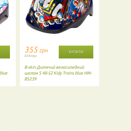
355
1814
грн
г
374 грн
1910 грн
B-skin
Дитячий велосипедний
Kali
Шолом 
blue
шолом S 48-52 Kidy Trains blue HM-
50 BLU
BS239