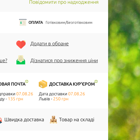
Повідомити про надходження
ОПЛАТА
Готівковим/Безготівковим
Додати в обране
ше?
Дізнатися про зниження ціни
ОВАЯ ПОЧТА
ДОСТАВКА КУР'ЄРОМ
ідправки
07.08.26
Дата доставки
07.08.26
ду -
135 грн
Львів -
250 грн
Швидка доставка
Товар на складі