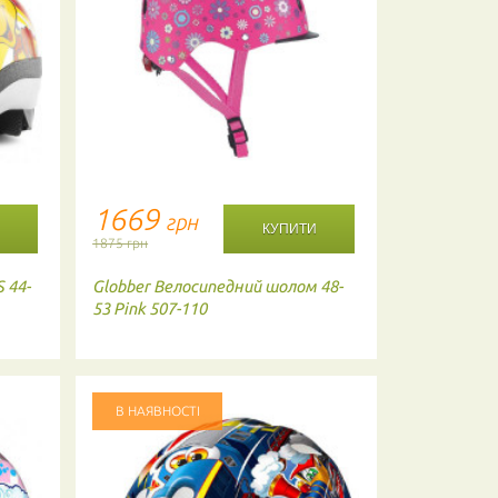
1669
1814
грн
г
1875 грн
1910 грн
 44-
Globber
Велосипедний шолом 48-
Kali
Шолом 
53 Pink 507-110
50 ORG
В НАЯВНОСТІ
В НАЯВНО