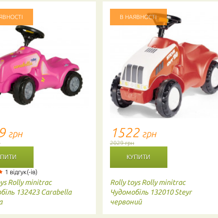
ЯВНОСТІ
В НАЯВНОСТІ
49
1522
грн
грн
н
2029 грн
1 відгук(-ів)
oys
Rolly minitrac
Rolly toys
Rolly minitrac
біль 132423 Carabella
Чудомобіль 132010 Steyr
а
червоний