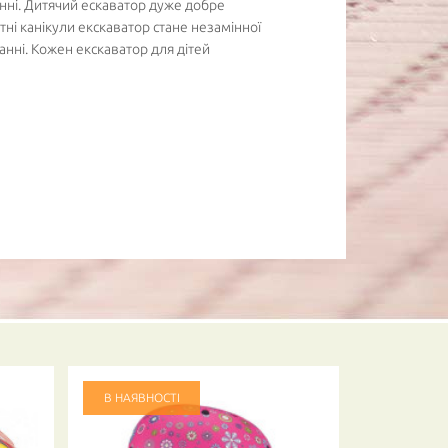
анні. Дитячий ескаватор дуже добре
тні канікули екскаватор стане незамінної
анні. Кожен екскаватор для дітей
В НАЯВНОСТІ
В НАЯВНО