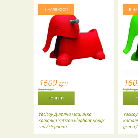
В НАЯВНОСТІ
В НА
1609
16
грн
1694 грн
1694 гр
Yetitoy
Дитяча машинка
Yetitoy
каталка Yetizoo Elephant колір:
каталка
red / Червона
green 