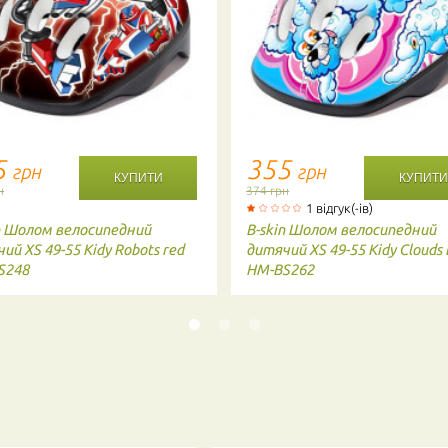
5
355
грн
грн
н
374 грн
1 відгук(-ів)
n
Шолом велосипедний
B-skin
Шолом велосипедний
ий XS 49-55 Kidy Robots red
дитячий XS 49-55 Kidy Clouds 
S248
HM-BS262