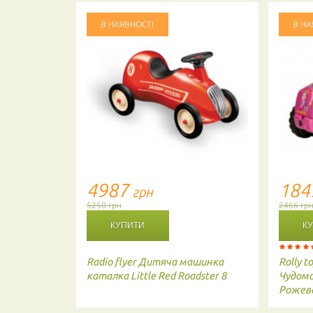
В НАЯВНОСТІ
В НА
4987
18
грн
5250 грн
2466 гр
Radio flyer
Дитяча машинка
Rolly t
каталка Little Red Roadster 8
Чудомо
Рожев