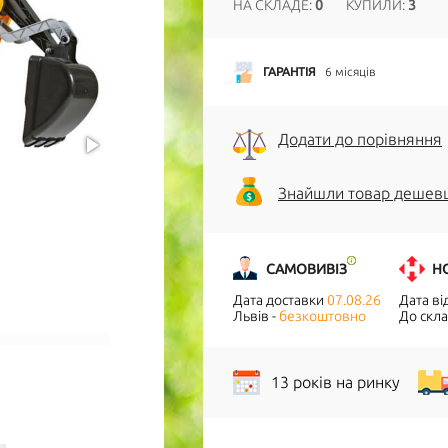
НА СКЛАДЕ:
0
КУПИЛИ:
3
ГАРАНТІЯ
6 місяців
Додати до порівняння
Знайшли товар дешев
САМОВИВІЗ
Н
Дата доставки
07.08.26
Дата в
Львів -
безкоштовно
До скла
13 років на ринку