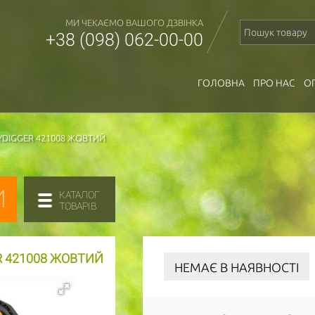
МИ ЧЕКАЄМО ВАШОГО ДЗВІНКА
+38 (098) 062-00-00
ГОЛОВНА
ПРО НАС
О
YDIGGER 421008 ЖОВТИЙ
И
КАТАЛОГ
ТОВАРІВ
R 421008 ЖОВТИЙ
НЕМАЄ В НАЯВНОСТІ