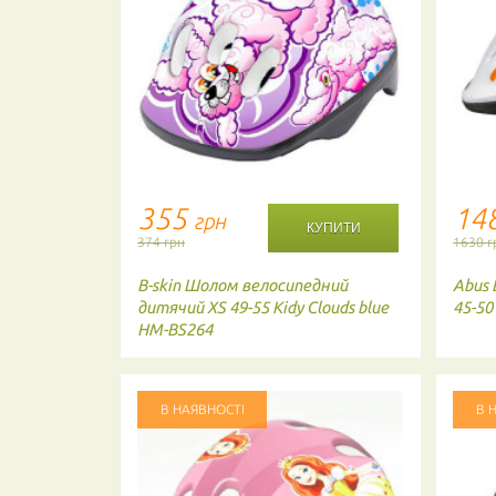
355
14
грн
374 грн
1630 г
e sun S 45-
B-skin
Шолом велосипедний
Abus
дитячий XS 49-55 Kidy Clouds blue
45-50
HM-BS264
В НАЯВНОСТІ
В 