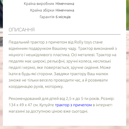
Країна виробник
Німеччина
Країна збірки
Німеччина
Гарантія
6 місяців
ОПИСАННЯ
Педальний трактор з причепом від Rolly toys стане
відмінним подарунком Вашому чаду. Трактор виконаний з
міцного і нешкідливого пластика. Осі металеві. Трактор на
педалях має широкі, рельєфні, зручні колеса, неслизькі
педалі і кермо, яке повертається, зручне сидіння. Може
їхати в будь-які сторони. Завдяки трактору Ваш малюк
зможе не тільки весело проводити час, а й розвивати
координацію рухів, моторику.
Рекомендований для дітей від 2,5-х до 5-ти років. Розмір:
134 х 49 х 47 см. Купуйте
трактор з причепом
в інтернет-
магазині за доступною ціною вже сьогодні.