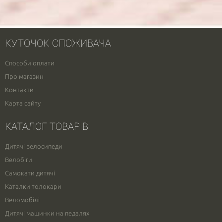
КУТОЧОК СПОЖИВАЧА
Способи оплати
Про магазин
Контакти
Карта сайту
КАТАЛОГ ТОВАРІВ
Дитячі велосипеди
Велобіги
Самокати дитячі
Каталки толокари
Веломобілі
Дитячі машинки на педалях