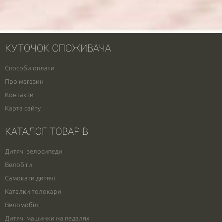
КУТОЧОК СПОЖИВАЧА
Способи оплати
Про магазин
Контакти
Карта сайту
КАТАЛОГ ТОВАРІВ
Дитячі велосипеди
Велобіги
Самокати дитячі
Каталки толокари
Веломобілі
Дитячі машинки на педалях