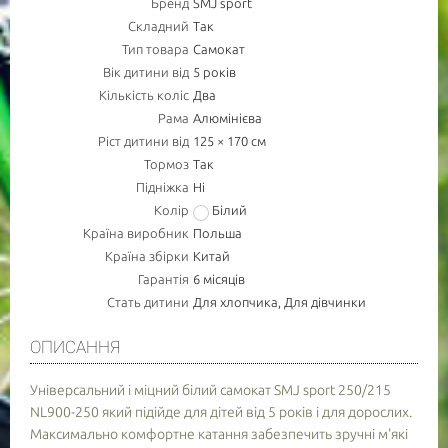
Бренд
SMJ sport
Складний
Так
Тип товара
Самокат
Вік дитини від
5 років
Кількість коліс
Два
Рама
Алюмінієва
Ріст дитини від
125 × 170 см
Тормоз
Так
Підніжка
Ні
ПОВІДОМИТИ ПРО НАЯВНІСТЬ
Колір
Білий
Країна виробник
Польша
ТОВАРУ
Країна збірки
Китай
Гарантія
6 місяців
НОМЕР МОБ. ТЕЛЕФОНУ (SMS)
Стать дитини
Для хлопчика, Для дівчинки
ОПИСАННЯ
Повідомте про зразкову дату доставки товару
Універсальний і міцний білий самокат SMJ sport 250/215
АКТУАЛЬНІСТЬ
NL900-250 який підійде для дітей від 5 років і для дорослих.
Максимально комфортне катання забезпечить зручні м'які