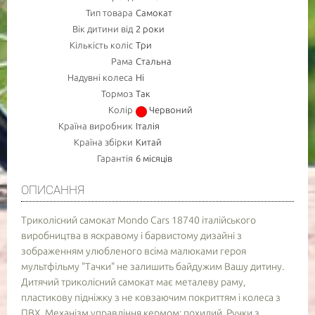
Тип товара
Самокат
Вік дитини від
2 роки
Кількість коліс
Три
Рама
Стальна
Надувні колеса
Ні
Тормоз
Так
Колір
Червоний
Країна виробник
Італія
Країна збірки
Китай
Гарантія
6 місяців
ОПИСАННЯ
Триколісний самокат Mondo Cars 18740 італійського
виробництва в яскравому і барвистому дизайні з
зображенням улюбленого всіма малюками героя
мультфільму "Тачки" не залишить байдужим Вашу дитину.
Дитячий триколісний самокат має металеву раму,
пластикову підніжку з не ковзаючим покриттям і колеса з
ПВХ. Механізм управління кермом: похилий. Ручки з