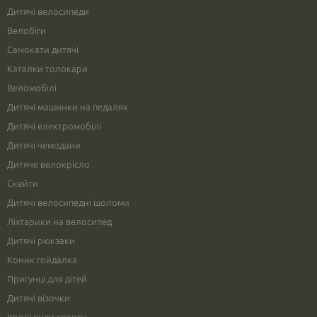
Дитячі велосипеди
Велобіги
Самокати дитячі
Каталки толокари
Веломобілі
Дитячі машинки на педалях
Дитячі електромобілі
Дитячі чемодани
Дитяче велокрісло
Скейти
Дитячі велосипедні шоломи
Ліхтарики на велосипед
Дитячі рюкзаки
Коник гойдалка
Пригунці для дітей
Дитячі візочки