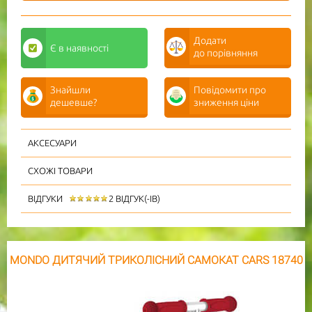
Додати
Є
в наявності
до порівняння
Знайшли
Повідомити про
дешевше?
зниження ціни
АКСЕСУАРИ
СХОЖІ ТОВАРИ
ВІДГУКИ
2 ВІДГУК(-ІВ)
MONDO ДИТЯЧИЙ ТРИКОЛІСНИЙ САМОКАТ CARS 18740