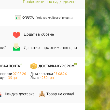
Повідомити про надходження
ОПЛАТА
Готівковим/Безготівковим
Додати в обране
ше?
Дізнатися про зниження ціни
ОВАЯ ПОЧТА
ДОСТАВКА КУР'ЄРОМ
ідправки
07.08.26
Дата доставки
07.08.26
ду -
135 грн
Львів -
250 грн
Швидка доставка
Товар на складі