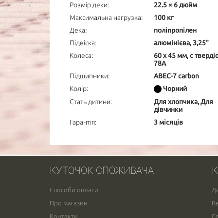
Розмір деки:
22.5 × 6 дюйм
Максимальна нагрузка:
100 кг
Дека:
поліпропілен
Підвіска:
алюмінієва, 3,25"
Колеса:
60 x 45 мм, с тверді
78А
Підшипники:
ABEC-7 carbon
Колір:
Чорний
Стать дитини:
Для хлопчика, Для
дівчинки
Гарантія:
3 місяців
КУТОЧОК СПОЖИВАЧА
К
Способи оплати
Д
Про магазин
В
Контакти
С