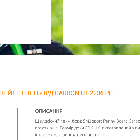
ТОВАРУ
НОМЕР МОБ. ТЕЛЕФОНУ (SMS)
Повідомте про зразкову дату доставки товару
АКТУАЛЬНІСТЬ
- обов'язково до заповнення
КЕЙТ ПЕННІ БОРД CARBON UT-2206 PP
ОПИСАННЯ
Швидкісний пенні борд SMJ sport Penny Board Carbo
початківців. Розмір деки 22.5 × 6, виготовлений з в
інтернет-магазині за вигідною ціною.