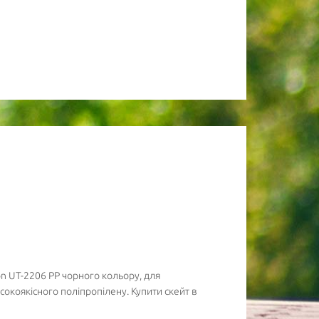
n UT-2206 PP чорного кольору, для
исокоякісного поліпропілену. Купити скейт в