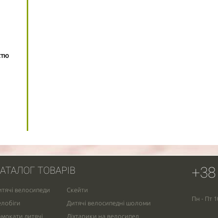
стю
+38
АТАЛОГ ТОВАРІВ
итячі велосипеди
Скейти
Пн - Пт 1
елобіги
Дитячі велосипедні шоломи
амокати дитячі
Ліхтарики на велосипед