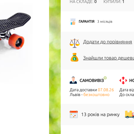
НА СКЛАДЕ:
0
КУПИЛИ:
1
ГАРАНТІЯ
3 місяців
Додати до порівняння
Знайшли товар дешев
САМОВИВІЗ
Н
Дата доставки
07.08.26
Дата в
Львів -
безкоштовно
До скла
13 років на ринку
ПОВІДОМИТИ ПРО НАЯВНІСТЬ