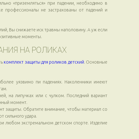
ильно «приземляться» при падении, необходимо в
аже профессионалы не застрахованы от падений и
лий, Вы снижаете иск травмы наполовину. А уж если
позитивные моменты.
АНИЯ НА РОЛИКАХ
ть
комплект защиты для роликов детский
. Основные
иболее уязвимо пи падениях. Наколенники имеют
там.
ей, на липучках или с чулком. Последний вариант
енный момент.
ент защиты. Обратите внимание, чтобы материал со
т сильного удара.
при любом экстремальном детском спорте. Изделие