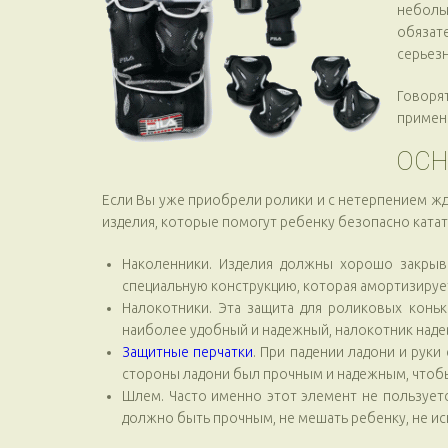
неболь
обязат
серьезн
Говорят
примен
ОСН
Если Вы уже приобрели ролики и с нетерпением жде
изделия, которые помогут ребенку безопасно катат
Наколенники. Изделия должны хорошо закрыв
специальную конструкцию, которая амортизируе
Налокотники. Эта защита для роликовых коньк
наиболее удобный и надежный, налокотник надев
Защитные перчатки
. При падении ладони и рук
стороны ладони был прочным и надежным, чтобы 
Шлем. Часто именно этот элемент не пользует
должно быть прочным, не мешать ребенку, не ис