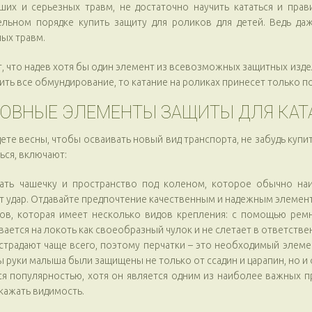
ших и серьезных травм, не достаточно научить кататься и прав
ельном порядке купить защиту для роликов для детей. Ведь д
ых травм.
, что надев хотя бы один элемент из всевозможных защитных изде
ить все обмундирование, то катание на роликах принесет только 
ОВНЫЕ ЭЛЕМЕНТЫ ЗАЩИТЫ ДЛЯ КАТ
те весны, чтобы осваивать новый вид транспорта, не забудь купи
ься, включают:
ать чашечку и пространство под коленом, которое обычно на
т удар. Отдавайте предпочтение качественным и надежным элемен
ов, которая имеет несколько видов крепления: с помощью ремн
ается на локоть как своеобразный чулок и не слетает в ответств
и страдают чаще всего, поэтому перчатки – это необходимый элем
руки малыша были защищены не только от ссадин и царапин, но и о
ся популярностью, хотя он является одним из наиболее важных 
кажать видимость.