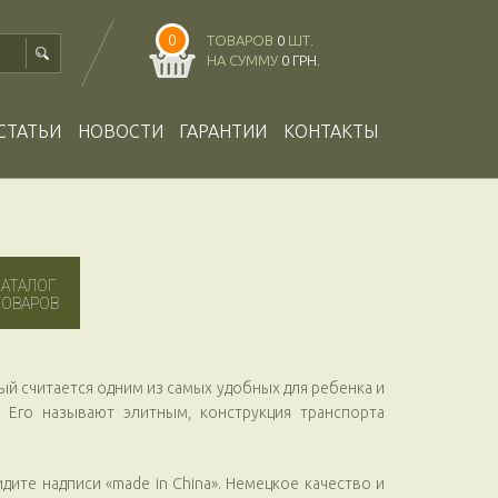
0
ТОВАРОВ
0
ШТ.
НА СУММУ
0 ГРН.
СТАТЬИ
НОВОСТИ
ГАРАНТИИ
КОНТАКТЫ
КАТАЛОГ
ТОВАРОВ
рый считается одним из самых удобных для ребенка и
 Его называют элитным, конструкция транспорта
дите надписи «mаde in Chinа». Немецкое качество и