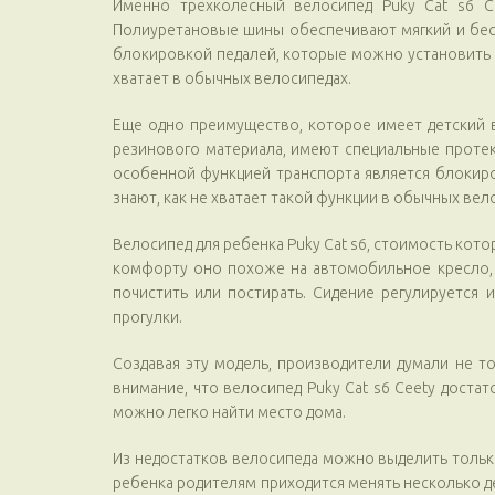
Именно трехколесный велосипед Puky Cat s6 Ce
Полиуретановые шины обеспечивают мягкий и бес
блокировкой педалей, которые можно установить в
хватает в обычных велосипедах.
Еще одно преимущество, которое имеет детский в
резинового материала, имеют специальные протект
особенной функцией транспорта является блокиров
знают, как не хватает такой функции в обычных вел
Велосипед для ребенка Puky Cat s6, стоимость ко
комфорту оно похоже на автомобильное кресло, 
почистить или постирать. Сидение регулируется
прогулки.
Создавая эту модель, производители думали не 
внимание, что велосипед Puky Cat s6 Ceety доста
можно легко найти место дома.
Из недостатков велосипеда можно выделить только
ребенка родителям приходится менять несколько д