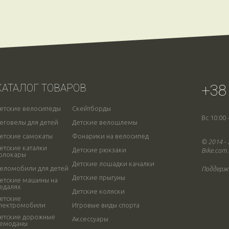
+38
КАТАЛОГ ТОВАРОВ
етские велосипеды
Скейтборды
Вс 10:00 
еговелы для детей
Детские велошлемы
етские самокаты
Фонарики на велосипед
© 2014 -
етские каталки
Детские рюкзаки
Bike.com
олокары
Детские лошадки качалки
еломобили для детей
Поддерж
Детские прыгуны
етские машины на
едалях
Детские коляски
етские
лектромобили
Игровые виды спорта
етские дорожные
Аксессуары
емоданы