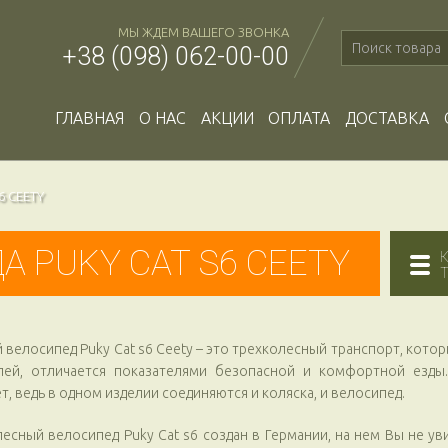
МЫ ЖДЕМ ВАШЕГО ЗВОНКА
+38 (098) 062-00-00
ГЛАВНАЯ
О НАС
АКЦИИ
ОПЛАТА
ДОСТАВКА
6 CEETY
 PUKY CAT S6 CEETY
 велосипед Puky Cat s6 Ceety – это трехколесный транспорт, кото
лей, отличается показателями безопасной и комфортной езды.
т, ведь в одном изделии соединяются и коляска, и велосипед.
есный велосипед Puky Cat s6 создан в Германии, на нем Вы не уви