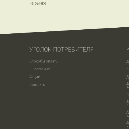
на рынке.
УГОЛОК ПОТРЕБИТЕЛЯ
Способы оплаты
Д
О магазине
Б
Акции
Д
Д
Контакты
Т
В
Д
п
Д
э
Д
ч