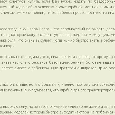
ety советуют купить, если Вам нужно ездить по бездорожью
шумный ход в любых условиях. Кроме удобной, мощной рамы и ка
 недвижимом состоянии, чтобы ребенок просто поставил на них но
елосипед Puky Cat s6 Ceety – это регулируемый по высоте, дост
оры, которые могут смягчить удары при падении. Между ручками
ка руля, что очень выручает, когда нужно быстро ехать, а ребе
осипедах.
торого вполне оправдана уже одним наличием сидения, которому по
имеет несколько режимов безопасных ремней, боковые защиты, 
 и растет вместе с ребенком. Оно достаточно широкое, даже р
только о малыше, но и о родителях, именно поэтому она оснаще
точно компактно складывается, что удобно для его транспортир
 высокую цену, но за такое отменное качество не жалко и заплати
ешевых моделей, которые быстро выходят из строя. Не побоимся на