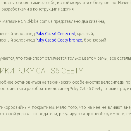
чность говорят сами за себя, в этой модели все безупречно. Начин
 разработками в конструкции изделия.
 магазине Child-bike.com.ua представлено два дизайна,
лесный велосипед
Puky Cat s6 Ceety red
, красный;
лесный велосипед
Puky Cat s6 Ceety bronze
, бронзовый
лучается, что транспорт отличается только цветом рамы, все оста
КИ PUKY CAT S6 CEETY
дробнее остановиться на технических особенностях велосипеда, пон
стоинства и разобрать велосипед Puky Cat s6 Ceety, отзывы родит
тикоррозийным покрытием. Мало того, что на нее не влияют вне
 которой управляют родители, регулируется при необходимости, ее