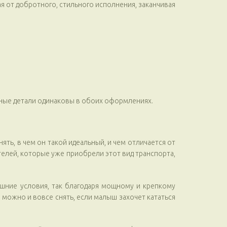
ая от добротного, стильного исполнения, заканчивая
льные детали одинаковы в обоих оформлениях.
ять, в чем он такой идеальный, и чем отличается от
елей, которые уже приобрели этот вид транспорта,
шние условия, так благодаря мощному и крепкому
 можно и вовсе снять, если малыш захочет кататься