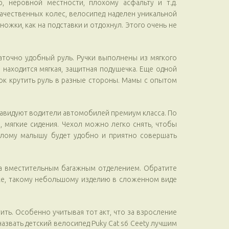
, неровной местности, плохому асфальту и т.д.
чественных колес, велосипед наделен уникальной
жки, как на подставки и отдохнул. Этого очень не
аточно удобный руль. Ручки выполнены из мягкого
 находится мягкая, защитная подушечка. Еще одной
нок крутить руль в разные стороны. Мамы с опытом
завидуют водители автомобилей премиум класса. По
мягкие сидения. Чехол можно легко снять, чтобы
ослому малышу будет удобно и приятно совершать
на вместительным багажным отделением. Обратите
овке, такому небольшому изделию в сложенном виде
ть. Особенно учитывая тот акт, что за взросление
звать детский велосипед Puky Cat s6 Ceety лучшим