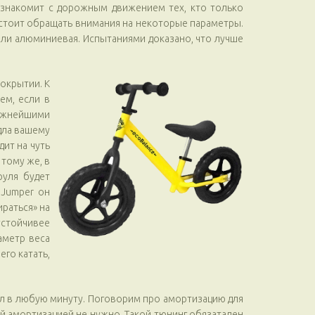
познакомит с дорожным движением тех, кто только
 стоит обращать внимания на некоторые параметры.
или алюминиевая. Испытаниями доказано, что лучше
окрытии. К
ем, если в
Важнейшими
дла вашему
дит на чуть
 тому же, в
руля будет
 Jumper он
ираться» на
устойчивее
аметр веса
его катать,
ел в любую минуту. Поговорим про амортизацию для
й амортизацией не нужно. Такой тюнинг обязатален