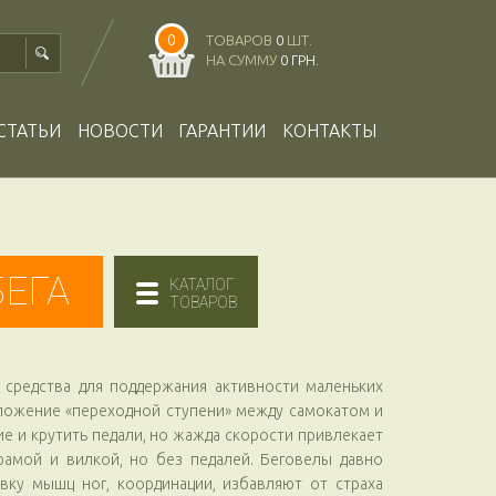
0
ТОВАРОВ
0
ШТ.
НА СУММУ
0 ГРН.
СТАТЬИ
НОВОСТИ
ГАРАНТИИ
КОНТАКТЫ
БЕГА
КАТАЛОГ
ТОВАРОВ
 средства для поддержания активности маленьких
оложение «переходной ступени» между самокатом и
 и крутить педали, но жажда скорости привлекает
рамой и вилкой, но без педалей. Беговелы давно
вку мышц ног, координации, избавляют от страха