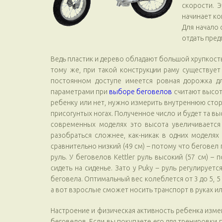
скорости. 
начинает ко
Для начало 
отдать пре
Ведь пластик и дерево обладают большой хрупкост
тому же, при такой конструкции раму существует
постоянном доступе имеется ровная дорожка дл
параметрами при
выборе беговелов
считают высот
ребенку или нет, нужно измерить внутреннюю сторон
присогунтых ногах. Полученное число и будет та вы
современных моделях это высота увеличивается 
разобраться сложнее, как-никак в одних моделях 
сравнительно низкий (49 см) – потому что беговел
руль. У беговелов Kettler руль высокий (57 см) –
сидеть на сиденье. Зато у Puky – руль регулирует
беговела. Оптимальный вес колеблется от 3 до 5, 5 
а вот взрослые сможет носить транспорт в руках и
Настроение и физическая активность ребенка изме
беговелов. Если вы покупаете его для тренировки