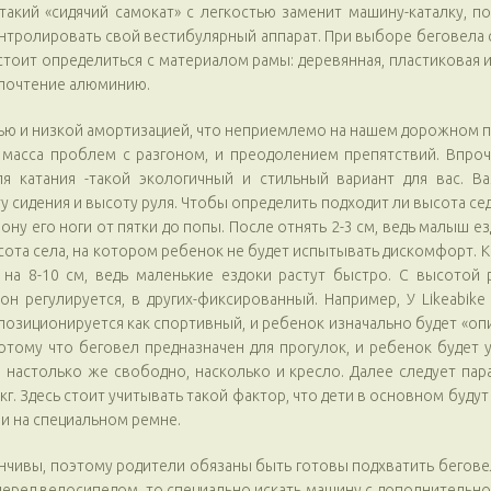
Этакий «сидячий самокат» с легкостью заменит машину-каталку, 
нтролировать свой вестибулярный аппарат. При выборе беговела
стоит определиться с материалом рамы: деревянная, пластиковая 
дпочтение алюминию.
ью и низкой амортизацией, что неприемлемо на нашем дорожном п
 масса проблем с разгоном, и преодолением препятствий. Впроч
я катания -такой экологичный и стильный вариант для вас. 
у сидения и высоту руля. Чтобы определить подходит ли высота се
у его ноги от пятки до попы. После отнять 2-3 см, ведь малыш ез
сота села, на котором ребенок не будет испытывать дискомфорт. К
на 8-10 см, ведь маленькие ездоки растут быстро. С высотой 
он регулируется, в других-фиксированный. Например, У Likeabike
 позиционируется как спортивный, и ребенок изначально будет «оп
 потому что беговел предназначен для прогулок, и ребенок будет 
ся настолько же свободно, насколько и кресло. Далее следует пар
кг. Здесь стоит учитывать такой фактор, что дети в основном будут 
ли на специальном ремне.
нчивы, поэтому родители обязаны быть готовы подхватить бегов
 перед велосипедом, то специально искать машину с дополнительно