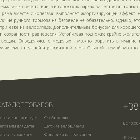
емальных препятствий, а в городских парках вас встретят только
 рама вместе с колесами выполняет амортизирующей эффект. Р
аличие ручного тормоза на беговеле не обязательно. Однако, 
 при езде на велосипеде. Дополнительным бонусом для хорошего
 сохранности равновесия. Устойчивая подножка крайне желатель
 вещам. Определяясь с моделью , можно обратить внимание 
учиваемых педалей и раздвижной рамы. С такой схемой, можно 
.
+38
КАТАЛОГ ТОВАРОВ
етские велосипеды
Скейтборды
Вс 10:00 
еговелы для детей
Детские велошлемы
етские самокаты
Фонарики на велосипед
© 2014 -