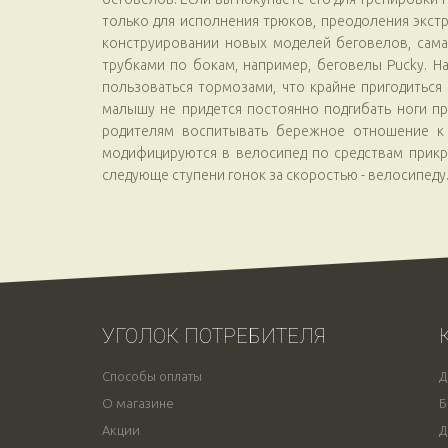
только для исполнения трюков, преодоления экстр
конструировании новых моделей беговелов, сама
трубками по бокам, например, беговелы Pucky. Н
пользоваться тормозами, что крайне пригодиться
малышу не придется постоянно подгибать ноги при
родителям воспитывать бережное отношение к
модифицируются в велосипед по средствам прикр
следующе ступени гонок за скоростью - велосипеду
УГОЛОК ПОТРЕБИТЕЛЯ
Способы оплаты
Д
О магазине
Б
Акции
Д