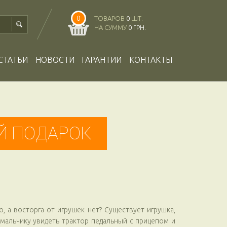
0
ТОВАРОВ
0
ШТ.
НА СУММУ
0 ГРН.
СТАТЬИ
НОВОСТИ
ГАРАНТИИ
КОНТАКТЫ
Й ПОДАРОК
 а восторга от игрушек нет? Существует игрушка,
мальчику увидеть трактор педальный с прицепом и