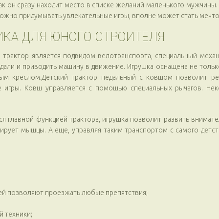
ак он сразу находит место в списке желаний маленького мужчины.
ожно придумывать увлекательные игры, вполне может стать мечто
ИКА ДЛЯ ЮНОГО СТРОИТЕЛЯ
 трактор является подвидом велотранспорта, специальный механ
едали и приводить машину в движение. Игрушка оснащена не толь
м креслом.Детский трактор педальный с ковшом позволит реб
е игры. Ковш управляется с помощью специальных рычагов. Н
тся главной функцией трактора, игрушка позволит развить внимат
ирует мышцы. А еще, управляя таким транспортом с самого детст
й позволяют проезжать любые препятствия;
й техники;