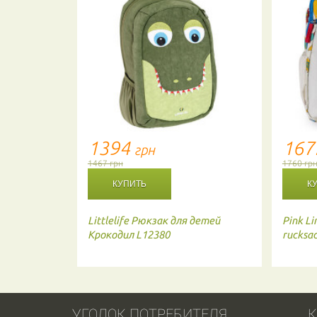
1394
16
грн
1467 грн
1760 гр
Littlelife
Рюкзак для детей
Pink Li
Крокодил L12380
rucksa
УГОЛОК ПОТРЕБИТЕЛЯ
К