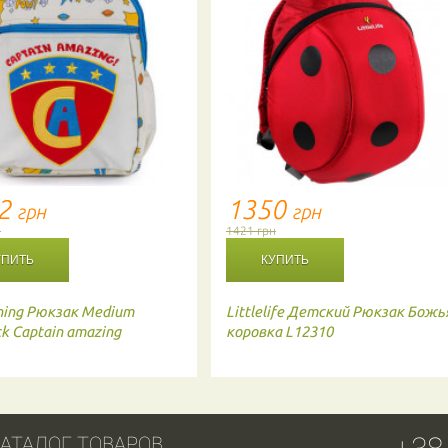
72
1350
грн
грн
н
1421 грн
ning
Рюкзак Medium
Littlelife
Детский Рюкзак Божь
ck Captain amazing
коровка L12310
АТАЛОГ ТОВАРОВ