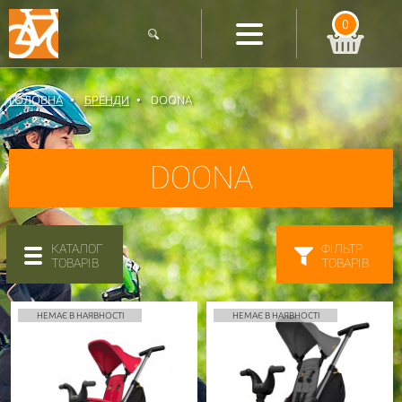
0
ГОЛОВНА
БРЕНДИ
DOONA
DOONA
КАТАЛОГ
ФІЛЬТР
ТОВАРІВ
ТОВАРІВ
НЕМАЄ В НАЯВНОСТІ
НЕМАЄ В НАЯВНОСТІ