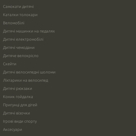
Самокати дитячі
Каталки толокари
Веломобілі
Дитячі машинки на педалях
Дитячі електромобілі
Дитячі чемодани
Дитяче велокрісло
Скейти
Дитячі велосипедні шоломи
Ліхтарики на велосипед
Дитячі рюкзаки
Коник гойдалка
Пригунці для дітей
Дитячі візочки
Ігрові види спорту
Аксесуари