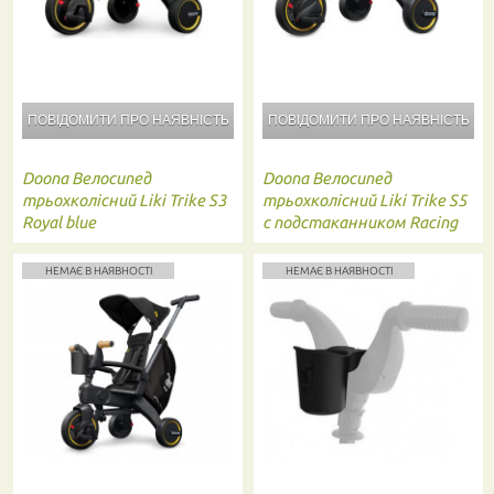
ПОВІДОМИТИ ПРО
НАЯВНІСТЬ
ПОВІДОМИТИ ПРО
НАЯВНІСТЬ
Doona
Велосипед
Doona
Велосипед
трьохколісний Liki Trike S3
трьохколісний Liki Trike S5
Royal blue
c подстаканником Racing
green
НЕМАЄ В НАЯВНОСТІ
НЕМАЄ В НАЯВНОСТІ