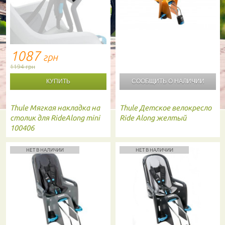
1087
грн
1194 грн
СООБЩИТЬ О
НАЛИЧИИ
Thule
Мягкая накладка на
Thule
Детское велокресло
столик для RideAlong mini
Ride Along желтый
100406
НЕТ В НАЛИЧИИ
НЕТ В НАЛИЧИИ