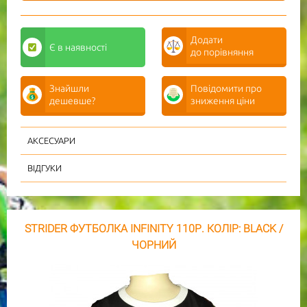
Додати
Є
в наявності
до порівняння
Знайшли
Повідомити про
дешевше?
зниження ціни
АКСЕСУАРИ
ВІДГУКИ
STRIDER ФУТБОЛКА INFINITY 110Р. КОЛІР: BLACK /
ЧОРНИЙ