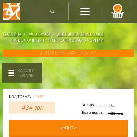
0
ГОЛОВНА
АКСЕСУАРИ
ДИТЯЧІ ВЕЛОФУТБОЛКИ
ФУТБОЛКА INFINITY 110Р. КОЛІР: BLACK / ЧОРНИЙ
ДИТЯЧІ ВЕЛОФУТБОЛКИ
КАТАЛОГ
ТОВАРІВ
КОД ТОВАРУ:
42657
Знижка:
434
грн
1%
Без знижки:
438 грн.