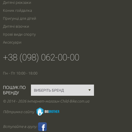
Дитячі рюкзаки
Коник гойдалка
Пригунці для дітей
Дитячі візочки
Ігрові види спорту
Аксесуари
+38 (098) 062-00-00
Пн - Пт 10:00 - 18:00
ПОШУК ПО
БРЕНДУ
© 2014 - 2026 Інтернет-магазин Child-Bike.com.ua
Підтримка сайту
Вступайте в групу: