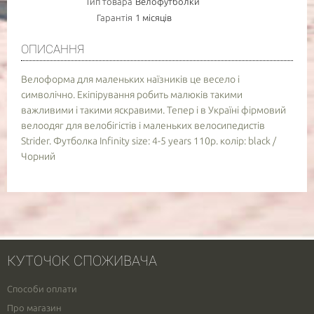
Тип товара
Велофутболки
Гарантія
1 місяців
ОПИСАННЯ
Велоформа для маленьких наїзників це весело і
символічно. Екіпірування робить малюків такими
важливими і такими яскравими. Тепер і в Україні фірмовий
велоодяг для велобігістів і маленьких велосипедистів
Strider. Футболка Infinity size: 4-5 years 110р. колір: black /
Чорний
КУТОЧОК СПОЖИВАЧА
Способи оплати
Про магазин