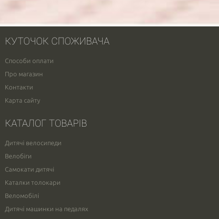
КУТОЧОК СПОЖИВАЧА
Способи оплати
Про магазин
Контакти
Карта сайту
КАТАЛОГ ТОВАРІВ
Дитячі велосипеди
Велобіги
Самокати дитячі
Каталки толокари
Веломобілі
Дитячі машинки на педалях