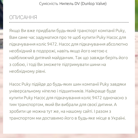
Сумісність
Нипель DV (Dunlop Valve)
ОПИСАННЯ
Якщо Ви вже придбали будь-який транспорт компанії Puky,
Вам саме час задуматися про те щоб купити Puky Насос для
підкачування коліс 9472. Насос для підкачування абсолютно
необхідний в подорожі, навіть якщо його метою є
найближчий дитячий майданчик. Так що завжди беріть його
з собою, і тоді Ви зможете підтримувати шини на
необхідному рівні.
Насос Puky підійде до будь-яких шин компанії Puky завдяки
універсальному ніпелю і підшипників. Найкраще буде
купити Puky Насос для підкачування коліс 9472 одночасно з
тим транспортом, який Ви вибрали для своєї дитини. А
зробити це можна тут же, на нашому сайті. І разом з
транспортом ми доставимо його в будь-яке місце в Україні.