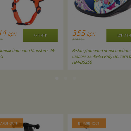
14
355
грн
грн
рн
374 грн
олом дитячий Monsters 44-
B-skin
Дитячий велосипедни
RG
шолом XS 49-55 Kidy Unicorn b
HM-BS250
НАЯВНОСТІ
В НАЯВНОСТІ