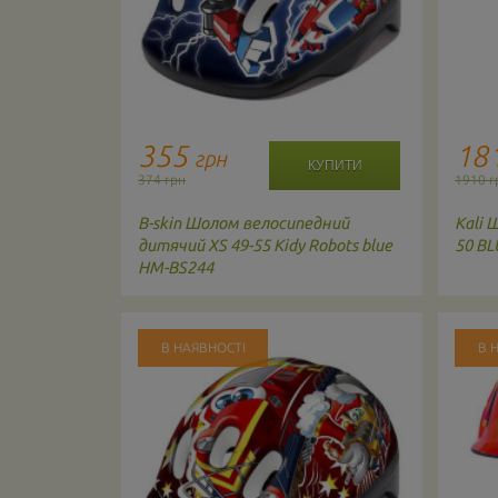
355
18
грн
374 грн
1910 г
дний
B-skin
Шолом велосипедний
Kali
Ш
louds blue
дитячий XS 49-55 Kidy Robots blue
50 BL
HM-BS244
В НАЯВНОСТІ
В 