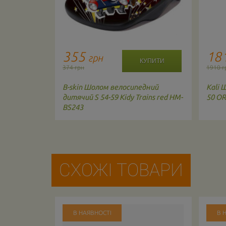
355
18
грн
374 грн
1910 г
дний
B-skin
Шолом велосипедний
Kali
Ш
s pink 49-55
дитячий S 54-59 Kidy Trains red HM-
50 O
BS243
СХОЖІ ТОВАРИ
В НАЯВНОСТІ
В 