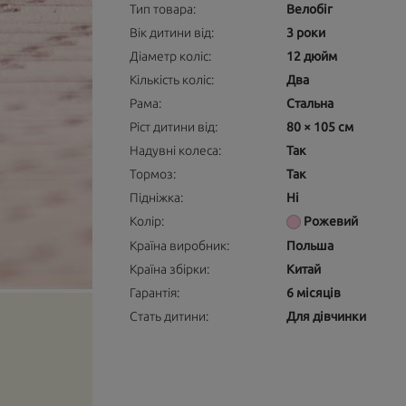
Тип товара:
Велобіг
Вік дитини від:
3 роки
Діаметр коліс:
12 дюйм
Кількість коліс:
Два
Рама:
Стальна
Ріст дитини від:
80 × 105 см
Надувні колеса:
Так
Тормоз:
Так
Підніжка:
Ні
Колір:
Рожевий
Країна виробник:
Польша
Країна збірки:
Китай
Гарантія:
6 місяців
Стать дитини:
Для дівчинки