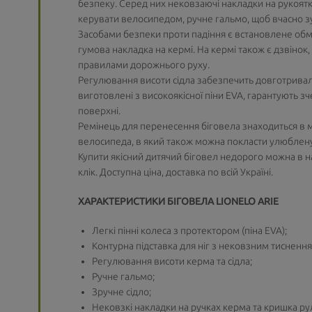
безпеку. Серед них нековзаючі накладки на рукоят
керувати велосипедом, ручне гальмо, щоб вчасно з
Засобами безпеки проти падіння є встановлене обм
гумова накладка на кермі. На кермі також є дзвіно
правилами дорожнього руху.
Регулювання висоти сідла забезпечить довготривал
виготовлені з високоякісної піни EVA, гарантують з
поверхні.
Ремінець для перенесення біговела знаходиться в м
велосипеда, в який також можна покласти улюблену 
Купити якісний дитячий біговел недорого можна в 
клік. Доступна ціна, доставка по всій Україні.
ХАРАКТЕРИСТИКИ БІГОВЕЛА LIONELO ARIE
Легкі пінні колеса з протектором (піна EVA);
Контурна підставка для ніг з нековзним тиснення
Регулювання висоти керма та сідла;
Ручне гальмо;
Зручне сідло;
Нековзкі накладки на ручках керма та кришка ру