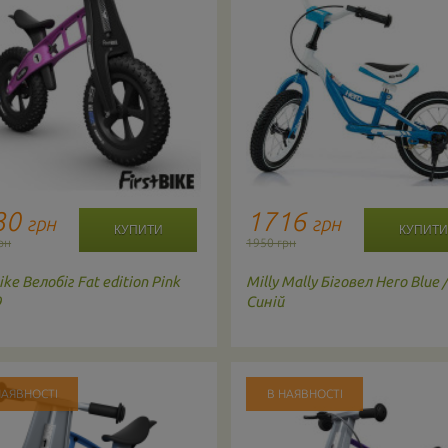
30
1716
грн
грн
рн
1950 грн
ike
Велобіг Fat edition Pink
Milly Mally
Біговел Hero Blue 
9
Синій
НАЯВНОСТІ
В НАЯВНОСТІ