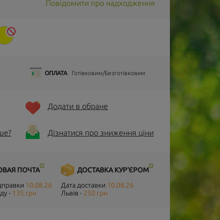
Повідомити про надходження
ОПЛАТА
Готівковим/Безготівковим
Додати в обране
ше?
Дізнатися про зниження ціни
ОВАЯ ПОЧТА
ДОСТАВКА КУР'ЄРОМ
ідправки
10.08.26
Дата доставки
10.08.26
ду -
135 грн
Львів -
250 грн