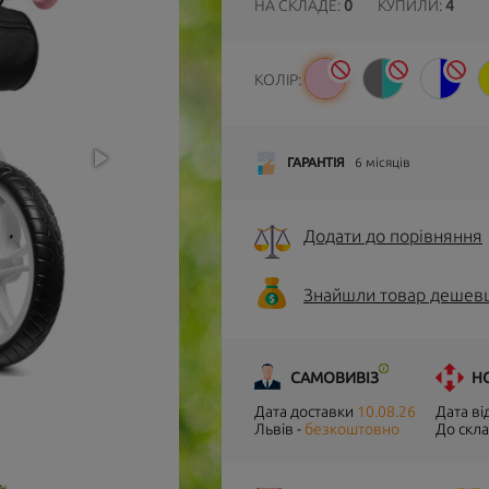
НА СКЛАДЕ:
0
КУПИЛИ:
4
КОЛІР:
ГАРАНТІЯ
6 місяців
Додати до порівняння
Знайшли товар дешев
САМОВИВІЗ
Н
Дата доставки
10.08.26
Дата в
Львів -
безкоштовно
До скла