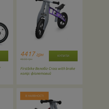
4417
4900
грн
г
4650 грн
4950 грн
/
Firstbike
Велобіг Cross with brake
Strider
Вело
колір: фіолетовий
Рожевий
В НАЯВНОСТІ