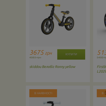
3675
51
грн
4083 грн
5400 г
ір: Pink /
skiddou
Велобіг Ronny yellow
Firstb
L202
В НАЯВНОСТІ
В 