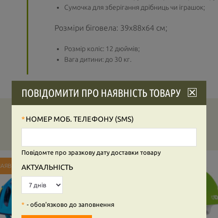
Сумочка для зберігання дрібниць чи іграшок;
Розміри біговела: 39х88х64 см;
Розмір коліс: 12 дюймів;
Вага дитини: до 30 кг.
ПОВІДОМИТИ ПРО НАЯВНІСТЬ ТОВАРУ
НОМЕР МОБ. ТЕЛЕФОНУ (SMS)
Повідомте про зразкову дату доставки товару
НАЯВНОСТІ
В НАЯВНОСТІ
АКТУАЛЬНІСТЬ
- обов'язково до заповнення