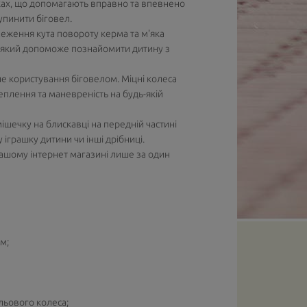
ках, що допомагають вправно та впевнено
упинити біговел.
еження кута повороту керма та м'яка
к, який допоможе познайомити дитину з
е користування біговелом. Міцні колеса
чеплення та маневреність на будь-якій
ішечку на блискавці на передній частині
іграшку дитини чи інші дрібниці.
нашому інтернет магазині лише за один
м;
льового колеса;