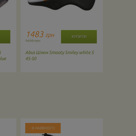
1483
1814
грн
г
1630 грн
1910 грн
й
Abus
Шлем Smooty Smiley white S
Kali
Шолом 
lue
45-50
54 ORG
В НАЯВНОСТІ
В НАЯВНО