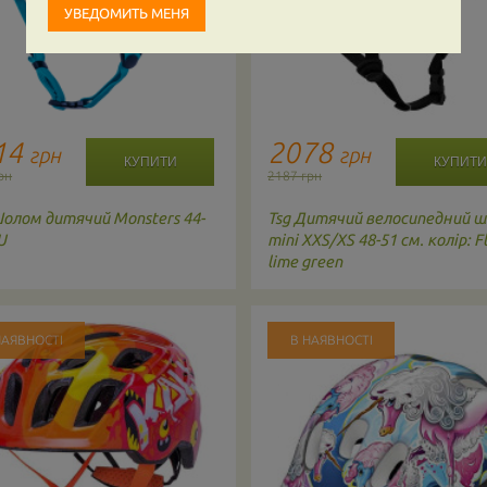
14
2078
грн
грн
рн
2187 грн
олом дитячий Monsters 44-
Tsg
Дитячий велосипедний 
U
mini XXS/XS 48-51 см. колір: F
lime green
НАЯВНОСТІ
В НАЯВНОСТІ