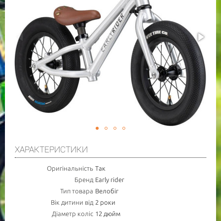
ХАРАКТЕРИСТИКИ
Оригінальність
Так
Бренд
Early rider
Тип товара
Велобіг
ПОВІДОМИТИ ПРО НАЯВНІСТЬ
Вік дитини від
2 роки
Діаметр коліс
12 дюйм