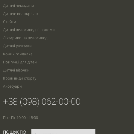
Дитячі чемодани
Дитяче велокрісло
Скейти
Дитячі велосипедні шоломи
Ліхтарики на велосипед
Дитячі рюкзаки
Коник гойдалка
Пригунці для дітей
Дитячі візочки
Ігрові види спорту
Аксесуари
+38 (098) 062-00-00
Пн - Пт 10:00 - 18:00
ПОШУК ПО