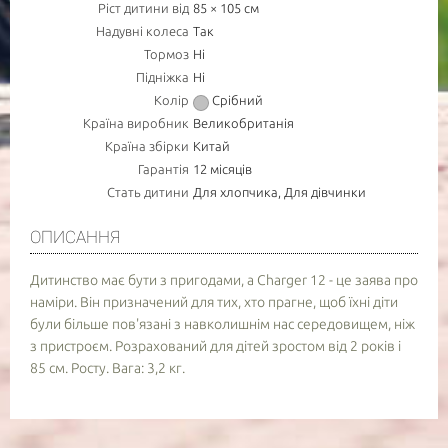
ТОВАРУ
Ріст дитини від
85 × 105 см
Надувні колеса
Так
Тормоз
Ні
НОМЕР МОБ. ТЕЛЕФОНУ (SMS)
Підніжка
Ні
Колір
Срібний
Країна виробник
Великобританія
Повідомте про зразкову дату доставки товару
Країна збірки
Китай
АКТУАЛЬНІСТЬ
Гарантія
12 місяців
Стать дитини
Для хлопчика, Для дівчинки
ОПИСАННЯ
- обов'язково до заповнення
Дитинство має бути з пригодами, а Charger 12 - це заява про
наміри. Він призначений для тих, хто прагне, щоб їхні діти
були більше пов'язані з навколишнім нас середовищем, ніж
з пристроєм. Розрахований для дітей зростом від 2 років і
85 см. Росту. Вага: 3,2 кг.