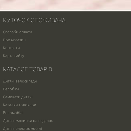
КУТОЧОК СПОЖИВАЧА
Способи оплати
Про магазин
Контакти
Карта сайту
КАТАЛОГ ТОВАРІВ
Дитячі велосипеди
Велобіги
Самокати дитячі
Каталки толокари
Веломобілі
Дитячі машинки на педалях
Дитячі електромобілі