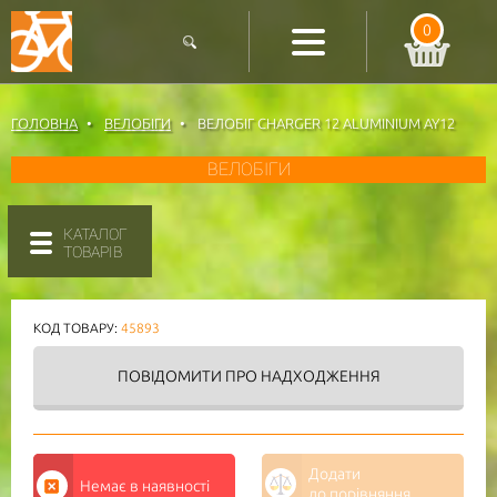
0
ГОЛОВНА
ВЕЛОБІГИ
ВЕЛОБІГ CHARGER 12 ALUMINIUM AY12
ВЕЛОБІГИ
КАТАЛОГ
ТОВАРІВ
КОД ТОВАРУ:
45893
ПОВІДОМИТИ
ПРО НАДХОДЖЕННЯ
Додати
Немає в наявності
до порівняння