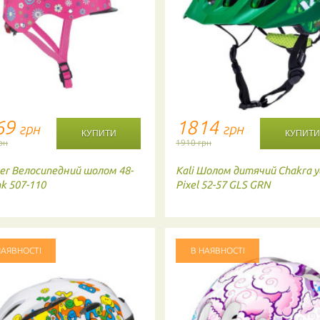
НОМЕР МОБ. ТЕЛЕФОНУ (SMS)
Повідомте про зразкову дату доставки товару
АКТУАЛЬНІСТЬ
69
1814
грн
грн
рн
1910 грн
- обов'язково до заповнення
er
Велосипедний шолом 48-
Kali
Шолом дитячий Chakra y
nk 507-110
Pixel 52-57 GLS GRN
НАЯВНОСТІ
В НАЯВНОСТІ