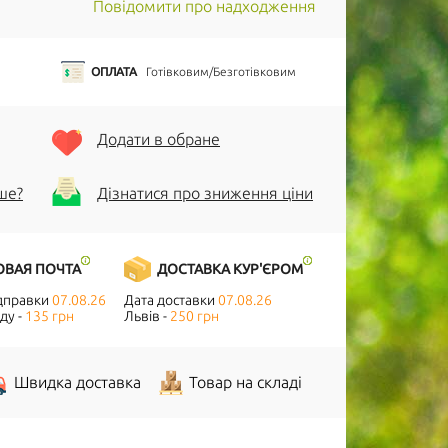
Повідомити про надходження
ОПЛАТА
Готівковим/Безготівковим
Додати в обране
ше?
Дізнатися про зниження ціни
ОВАЯ ПОЧТА
ДОСТАВКА КУР'ЄРОМ
ідправки
07.08.26
Дата доставки
07.08.26
ду -
135 грн
Львів -
250 грн
Швидка доставка
Товар на складі