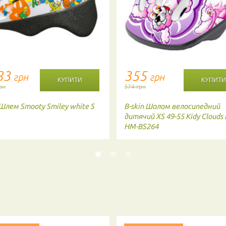
83
355
грн
грн
рн
374 грн
Шлем Smooty Smiley white S
B-skin
Шолом велосипедний
дитячий XS 49-55 Kidy Clouds 
HM-BS264