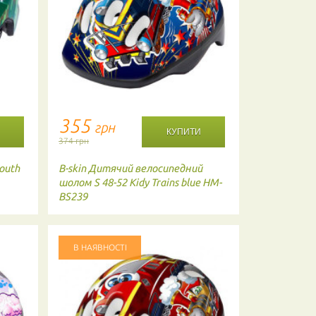
355
1483
грн
г
374 грн
1630 грн
outh
B-skin
Дитячий велосипедний
Abus
Шлем S
шолом S 48-52 Kidy Trains blue HM-
50
BS239
В НАЯВНОСТІ
В НАЯВНО