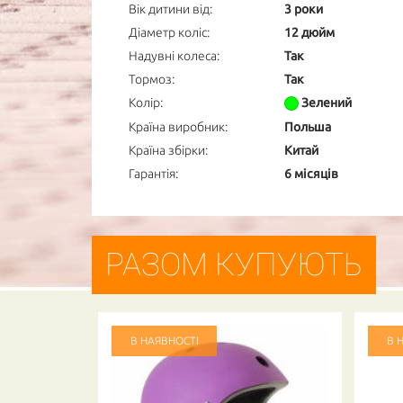
Вік дитини від:
3 роки
Діаметр коліс:
12 дюйм
Надувні колеса:
Так
Тормоз:
Так
Колір:
Зелений
Країна виробник:
Польша
Країна збірки:
Китай
Гарантія:
6 місяців
РАЗОМ КУПУЮТЬ
В НАЯВНОСТІ
В 