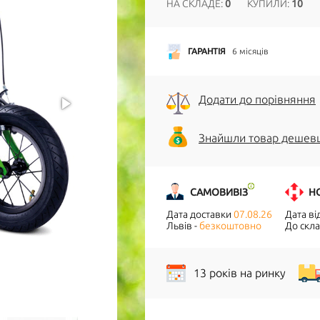
НА СКЛАДЕ:
0
КУПИЛИ:
10
ГАРАНТІЯ
6 місяців
Додати до порівняння
Знайшли товар дешев
САМОВИВІЗ
Н
Дата доставки
07.08.26
Дата в
Львів -
безкоштовно
До скла
13 років на ринку