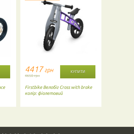
4417
4900
грн
г
4650 грн
4950 грн
nce
Firstbike
Велобіг Cross with brake
Strider
Вело
колір: фіолетовий
Рожевий