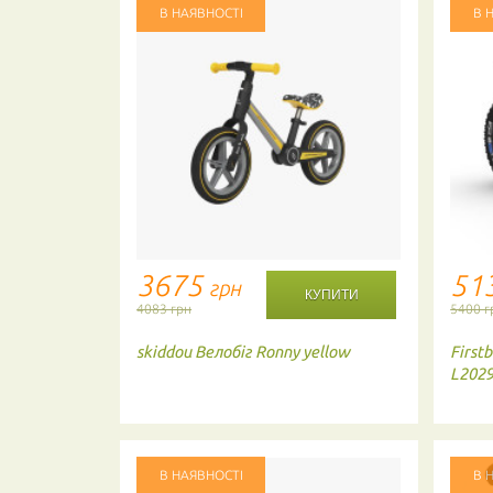
В НАЯВНОСТІ
В 
3675
51
грн
4083 грн
5400 г
 with brake
skiddou
Велобіг Ronny yellow
Firstb
L202
В НАЯВНОСТІ
В 