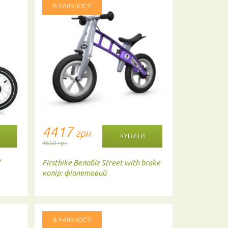
В НАЯВНОСТІ
В НАЯВНО
4417
5201
грн
г
4650 грн
5475 грн
1 в
/
Firstbike
Велобіг Street with brake
Firstbike
Ве
колір: фіолетовий
колір: Red 
В НАЯВНОСТІ
В НАЯВНО