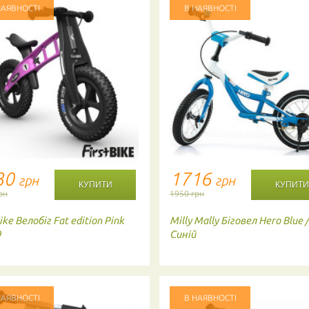
НАЯВНОСТІ
В НАЯВНОСТІ
30
1716
грн
грн
рн
1950 грн
ike
Велобіг Fat edition Pink
Milly Mally
Біговел Hero Blue 
9
Синій
НАЯВНОСТІ
В НАЯВНОСТІ