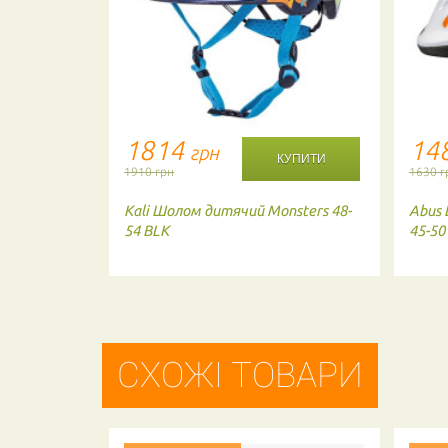
1814
14
грн
1910 грн
1630 г
sters 44-
Kali
Шолом дитячий Monsters 48-
Abus
54 BLK
45-50
СХОЖІ ТОВАРИ