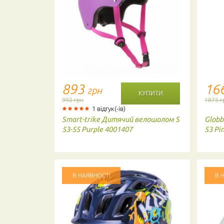
893
16
грн
992 грн
1875 г
1 відгук(-ів)
дний
Smart-trike
Дитячий велошолом S
Globb
obots red
53-55 Purple 4001407
53 Pi
В НАЯВНОСТІ
В 