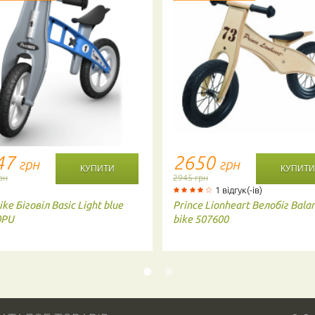
47
2650
грн
грн
рн
2945 грн
1 відгук(-ів)
ike
Біговіл Basic Light blue
Prince Lionheart
Велобіг Bala
0PU
bike 507600