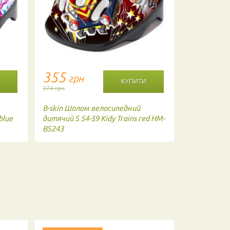
355
1814
грн
г
374 грн
1910 грн
B-skin
Шолом велосипедний
Kali
Шолом 
blue
дитячий S 54-59 Kidy Trains red HM-
BLU
BS243