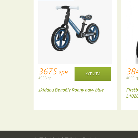
3675
38
грн
4083 грн
4050 г
ір: Pink /
skiddou
Велобіг Ronny navy blue
Firstb
L102