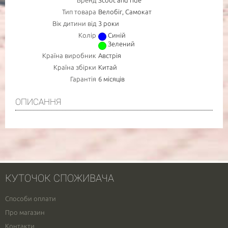
Бренд
Scoot and ride
Тип товара
Велобіг, Самокат
Повідомте про зразкову дату доставки товару
Вік дитини від
3 роки
Колір
Синій
АКТУАЛЬНІСТЬ
Зелений
Країна виробник
Австрія
Країна збірки
Китай
Гарантія
6 місяців
- обов'язково до заповнення
ОПИСАННЯ
КУТОЧОК СПОЖИВАЧА
Способи оплати
Про магазин
Контакти