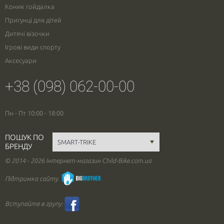
Коник гойдалка
Пригунці для дітей
Дитячі візочки
Ігрові види спорту
Аксесуари
+38 (098) 062-00-00
Пн - Пт 10:00 - 18:00
ПОШУК ПО
БРЕНДУ
© 2014 - 2026 Інтернет-магазин Child-Bike.com.ua
Підтримка сайту
Вступайте в групу: