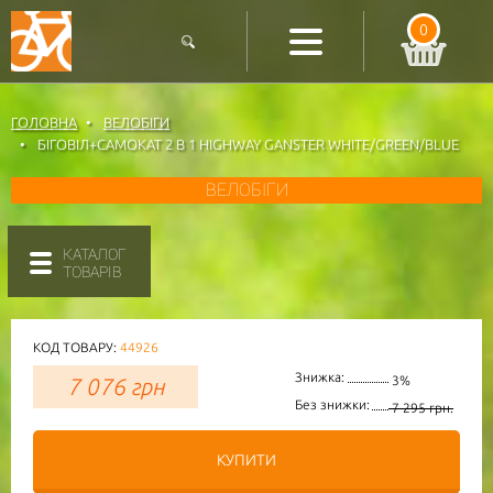
0
ГОЛОВНА
ВЕЛОБІГИ
БІГОВІЛ+САМОКАТ 2 В 1 HIGHWAY GANSTER WHITE/GREEN/BLUE
ВЕЛОБІГИ
КАТАЛОГ
ТОВАРІВ
КОД ТОВАРУ:
44926
Знижка:
7 076
грн
3%
Без знижки:
7 295 грн.