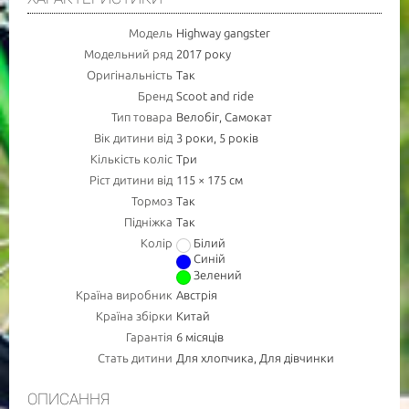
Модель
Highway gangster
Модельний ряд
2017 року
Оригінальність
Так
Бренд
Scoot and ride
Тип товара
Велобіг, Самокат
Вік дитини від
3 роки, 5 років
Кількість коліс
Три
Ріст дитини від
115 × 175 см
Тормоз
Так
Підніжка
Так
Колір
Білий
Синій
Зелений
Країна виробник
Австрія
Країна збірки
Китай
Гарантія
6 місяців
Стать дитини
Для хлопчика, Для дівчинки
ОПИСАННЯ