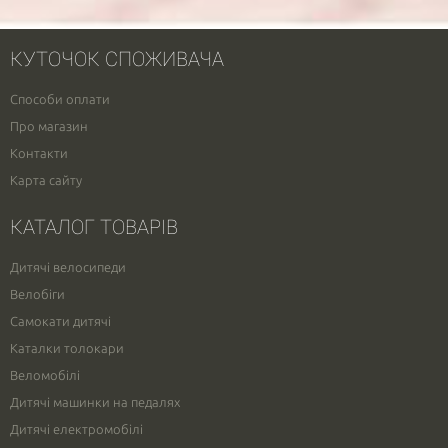
КУТОЧОК СПОЖИВАЧА
Способи оплати
Про магазин
Контакти
Карта сайту
КАТАЛОГ ТОВАРІВ
Дитячі велосипеди
Велобіги
Самокати дитячі
Каталки толокари
Веломобілі
Дитячі машинки на педалях
Дитячі електромобілі