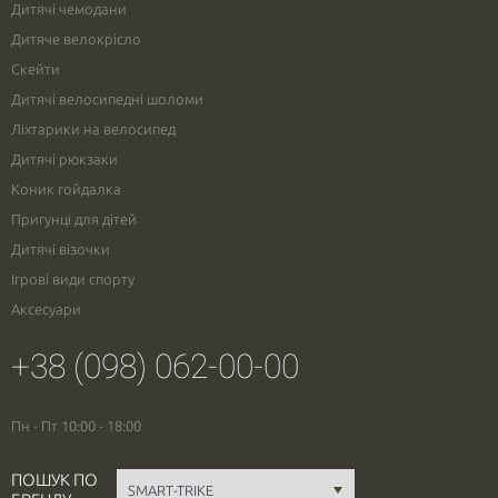
Дитячі чемодани
Дитяче велокрісло
Скейти
Дитячі велосипедні шоломи
Ліхтарики на велосипед
Дитячі рюкзаки
Коник гойдалка
Пригунці для дітей
Дитячі візочки
Ігрові види спорту
Аксесуари
+38 (098) 062-00-00
Пн - Пт 10:00 - 18:00
ПОШУК ПО