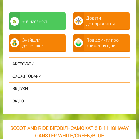
Додати
Є
в наявності
до порівняння
Знайшли
Повідомити про
дешевше?
зниження ціни
АКСЕСУАРИ
СХОЖІ ТОВАРИ
ВІДГУКИ
ВІДЕО
SCOOT AND RIDE БІГОВІЛ+САМОКАТ 2 В 1 HIGHWAY
GANSTER WHITE/GREEN/BLUE