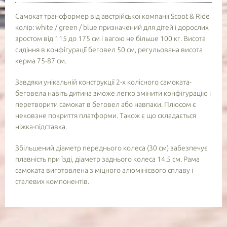
Самокат трансформер від австрійської компанії Scoot & Ride
колір: white / green / blue призначений для дітей і дорослих
зростом від 115 до 175 см і вагою не більше 100 кг. Висота
сидіння в конфігурації беговел 50 см, регульована висота
керма 75-87 см.
Завдяки унікальній конструкції 2-х колісного самоката-
беговела навіть дитина зможе легко змінити конфігурацію і
перетворити самокат в беговел або навпаки. Плюсом є
нековзне покриття платформи. Також є що складається
ніжка-підставка.
Збільшений діаметр переднього колеса (30 см) забезпечує
плавність при їзді, діаметр заднього колеса 14.5 см. Рама
самоката виготовлена з міцного алюмінієвого сплаву і
сталевих компонентів.