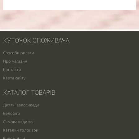
КУТОЧОК СПОЖИВАЧА
Способи оплати
Про магазин
Контакти
Карта сайту
КАТАЛОГ ТОВАРІВ
Дитячі велосипеди
Велобіги
Самокати дитячі
Каталки толокари
Веломобілі