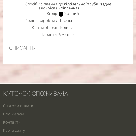
Спосіб кріплення
до підсідельної труби (заднє
Повідомте про зразкову дату доставки товару
влокрісла
кріплення)
Колір
Чорний
АКТУАЛЬНІСТЬ
Країна виробник
Швеція
Країна збірки
Польша
Гарантія
6 місяців
- обов'язково до заповнення
ОПИСАННЯ
КУТОЧОК СПОЖИВАЧА
Способи оплати
Про магазин
Контакти
Карта сайту