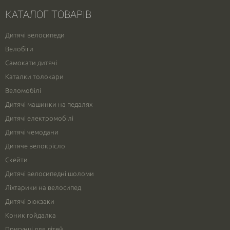
КАТАЛОГ ТОВАРІВ
Дитячі велосипеди
Велобіги
Самокати дитячі
Каталки толокари
Веломобілі
Дитячі машинки на педалях
Дитячі електромобілі
Дитячі чемодани
Дитяче велокрісло
Скейти
Дитячі велосипедні шоломи
Ліхтарики на велосипед
Дитячі рюкзаки
Коник гойдалка
Пригунці для дітей