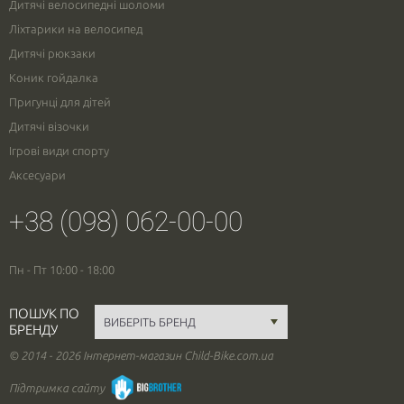
Дитячі велосипедні шоломи
Ліхтарики на велосипед
Дитячі рюкзаки
Коник гойдалка
Пригунці для дітей
Дитячі візочки
Ігрові види спорту
Аксесуари
+38 (098) 062-00-00
Пн - Пт 10:00 - 18:00
ПОШУК ПО
БРЕНДУ
© 2014 - 2026 Інтернет-магазин Child-Bike.com.ua
Підтримка сайту