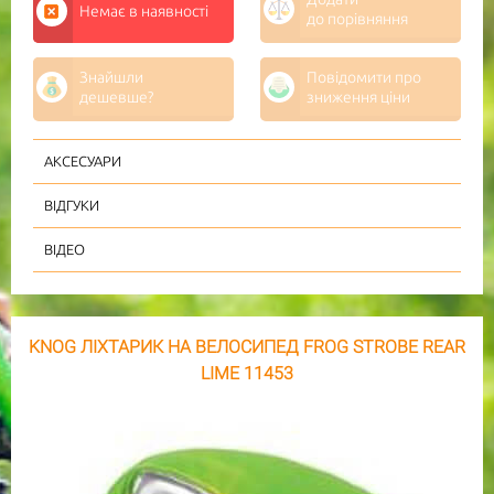
Немає в наявності
до порівняння
Знайшли
Повідомити про
дешевше?
зниження ціни
АКСЕСУАРИ
ВІДГУКИ
ВІДЕО
KNOG ЛІХТАРИК НА ВЕЛОСИПЕД FROG STROBE REAR
LIME 11453