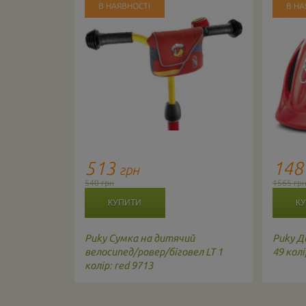
В НАЯВНОСТІ
В НА
513
14
грн
540 грн
1565 гр
Puky
Сумка на дитячий
Puky
Д
велосипед/ровер/біговел LT 1
49 колі
колір: red 9713