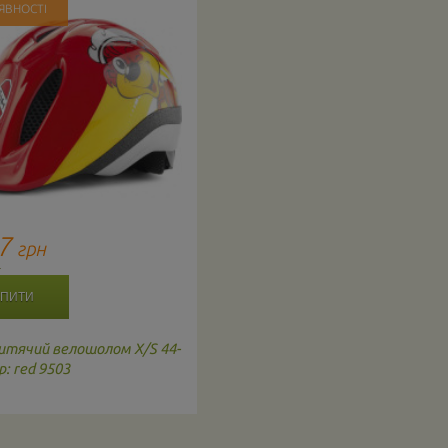
ЯВНОСТІ
87
грн
н
итячий велошолом X/S 44-
р: red 9503