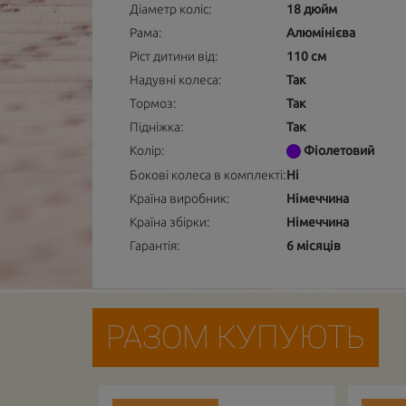
Діаметр коліс:
18 дюйм
Рама:
Алюмінієва
Ріст дитини від:
110 см
Надувні колеса:
Так
Тормоз:
Так
Підніжка:
Так
Колір:
Фіолетовий
Бокові колеса в комплекті:
Ні
Країна виробник:
Німеччина
Країна збірки:
Німеччина
Гарантія:
6 місяців
РАЗОМ КУПУЮТЬ