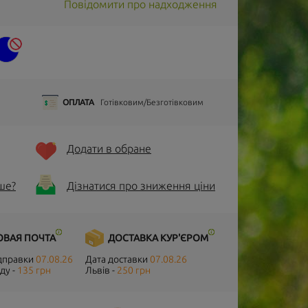
Повідомити про надходження
ОПЛАТА
Готівковим/Безготівковим
Додати в обране
ше?
Дізнатися про зниження ціни
ОВАЯ ПОЧТА
ДОСТАВКА КУР'ЄРОМ
ідправки
07.08.26
Дата доставки
07.08.26
ду -
135 грн
Львів -
250 грн