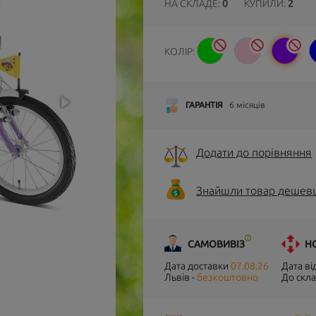
НА СКЛАДЕ:
0
КУПИЛИ:
2
КОЛІР:
ГАРАНТІЯ
6 місяців
Додати до порівняння
Знайшли товар дешев
САМОВИВІЗ
Н
Дата доставки
07.08.26
Дата в
Львів -
безкоштовно
До скла