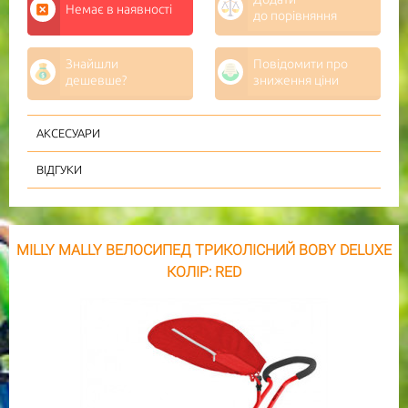
Немає в наявності
до порівняння
Знайшли
Повідомити про
дешевше?
зниження ціни
АКСЕСУАРИ
ВІДГУКИ
MILLY MALLY ВЕЛОСИПЕД ТРИКОЛІСНИЙ BOBY DELUXE
КОЛІР: RED