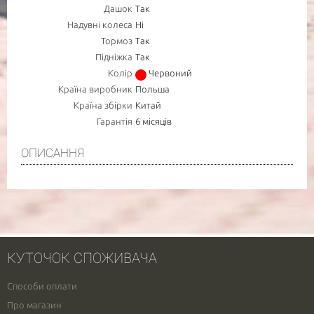
Дашок
Так
Надувні колеса
Ні
Тормоз
Так
Підніжка
Так
Колір
Червоний
Країна виробник
Польша
Країна збірки
Китай
Гарантія
6 місяців
ОПИСАННЯ
КУТОЧОК СПОЖИВАЧА
Способи оплати
Про магазин