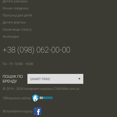
Дитячі рюкзаки
Коник гойдалка
Пригунці для дітей
Дитячі візочки
Ігрові види спорту
Аксесуари
+38 (098) 062-00-00
Пн - Пт 10:00 - 18:00
ПОШУК ПО
БРЕНДУ
© 2014 - 2026 Інтернет-магазин Child-Bike.com.ua
Підтримка сайту
Вступайте в групу: