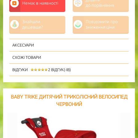
Немає в наявності
до порівняння
Знайшли
Повідомити про
дешевше?
зниження ціни
АКСЕСУАРИ
СХОЖІ ТОВАРИ
ВІДГУКИ
2 ВІДГУК(-ІВ)
BABY TRIKE ДИТЯЧИЙ ТРИКОЛІСНИЙ ВЕЛОСИПЕД
ЧЕРВОНИЙ