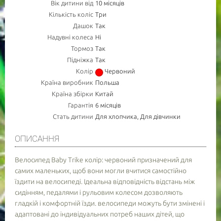
Вік дитини від
10 місяців
Кількість коліс
Три
Дашок
Так
Надувні колеса
Ні
Тормоз
Так
Підніжка
Так
Колір
Червоний
Країна виробник
Польша
Країна збірки
Китай
Гарантія
6 місяців
Стать дитини
Для хлопчика, Для дівчинки
ОПИСАННЯ
Велосипед Baby Trike колір: червоний призначений для
самих маленьких, щоб вони могли вчитися самостійно
їздити на велосипеді. Ідеальна відповідність відстань між
сидінням, педалями і рульовим колесом дозволяють
гладкій і комфортній їзди. велосипеди можуть бути змінені і
адаптовані до індивідуальних потреб наших дітей, що