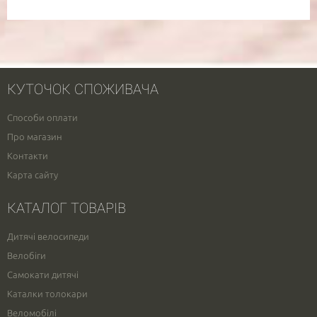
КУТОЧОК СПОЖИВАЧА
Способи оплати
Про магазин
Контакти
Карта сайту
КАТАЛОГ ТОВАРІВ
Дитячі велосипеди
Велобіги
Самокати дитячі
Каталки толокари
Веломобілі