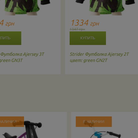
34
1334
грн
грн
н
1347 грн
Футболка Ajersey 3T
Strider
Футболка Ajersey 2T
green GN3T
цвет: green GN2T
 НАЛИЧИИ
В НАЛИЧИИ