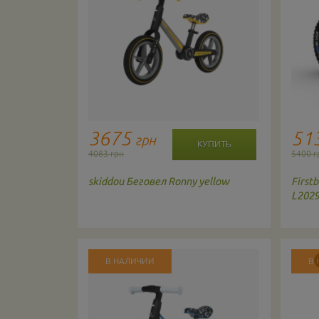
3675
51
грн
4083 грн
5400 г
вет: Pink
skiddou
Беговел Ronny yellow
Firstb
L202
В НАЛИЧИИ
В