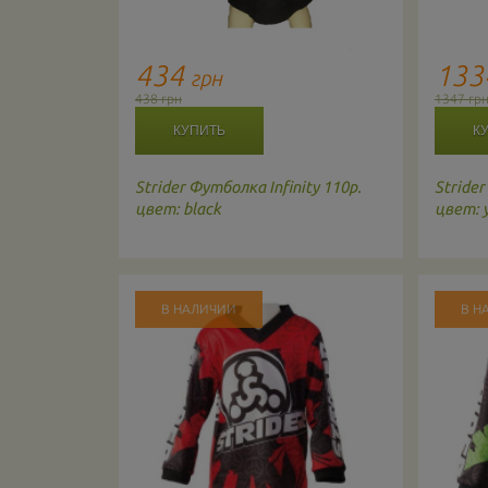
434
13
грн
438 грн
1347 гр
Strider
Футболка Infinity 110р.
Strider
цвет: black
цвет: 
В НАЛИЧИИ
В Н