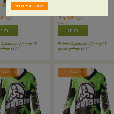
34
1334
грн
грн
н
1347 грн
Футболка Ajersey 2T
Strider
Футболка Ajersey 3T
yellow YE2T
цвет: yellow YE3T
АЛИЧИИ
В НАЛИЧИИ