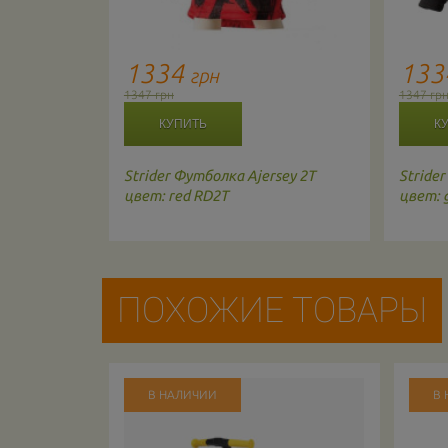
1334
13
грн
1347 грн
1347 гр
Strider
Футболка Ajersey 2T
Strider
цвет: red RD2T
цвет: 
ПОХОЖИЕ ТОВАРЫ
В НАЛИЧИИ
В