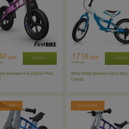
30
1716
грн
грн
рн
1950 грн
ike
Беговел Fat edition Pink
Milly Mally
Беговел Hero Blue 
9
Синий
 НАЛИЧИИ
В НАЛИЧИИ