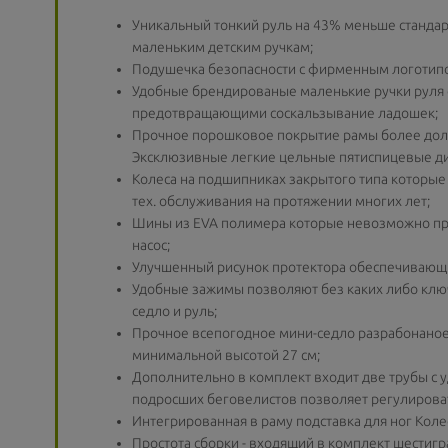
Уникальный тонкий руль на 43% меньше стандар
маленьким детским ручкам;
Подушечка безопасности с фирменным логотип
Удобные брендированые маленькие ручки руля
предотвращающими соскальзывание ладошек;
Прочное порошковое покрытие рамы более дол
Эксклюзивные легкие цельные пятиспицевые ди
Колеса на подшипниках закрытого типа которые
тех. обслуживания на протяжении многих лет;
Шины из EVA полимера которые невозможно про
насос;
Улучшенный рисунок протектора обеспечивающи
Удобные зажимы позволяют без каких либо клю
седло и руль;
Прочное всепогодное мини-седло разрабонаное
минимальной высотой 27 см;
Дополнительно в комплект входит две трубы с
подросших беговелистов позволяет регулировать
Интегрированная в раму подставка для ног Колес
Простота сборки - входящий в комплект шестиг