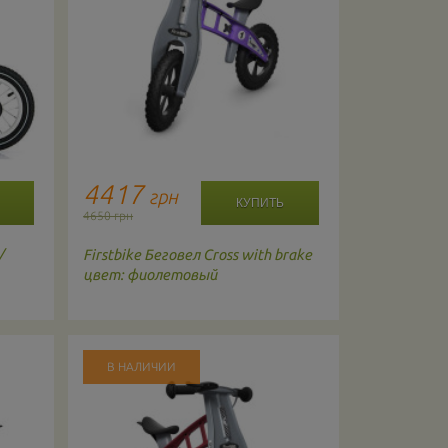
4417
4900
грн
г
4650 грн
4950 грн
/
Firstbike
Беговел Cross with brake
Strider
Бего
цвет: фиолетовый
В НАЛИЧИИ