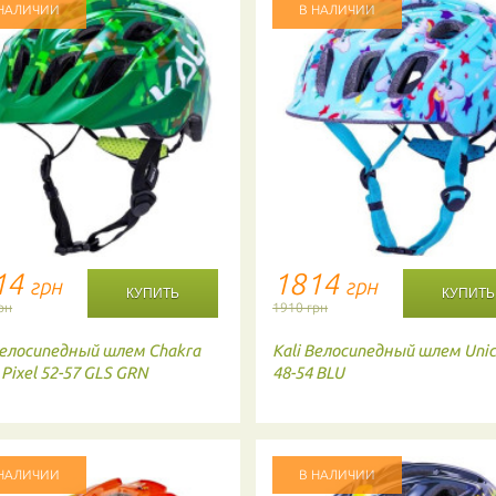
 НАЛИЧИИ
В НАЛИЧИИ
14
1814
грн
грн
рн
1910 грн
елосипедный шлем Chakra
Kali
Велосипедный шлем Unic
 Pixel 52-57 GLS GRN
48-54 BLU
 НАЛИЧИИ
В НАЛИЧИИ