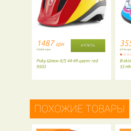
1487
35
грн
1565 грн
374 гр
Puky
Шлем X/S 44-49 цвет: red
B-ski
9503
55 H
ПОХОЖИЕ ТОВАРЫ