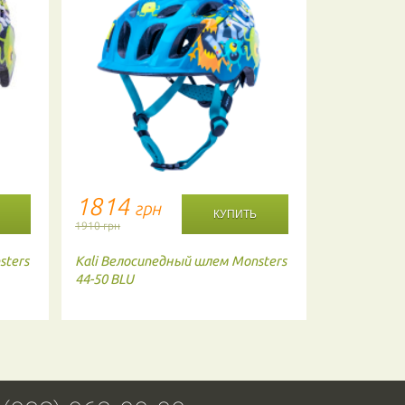
1814
1814
грн
г
1910 грн
1910 грн
sters
Kali
Велосипедный шлем Monsters
Kali
Велоси
44-50 BLU
youth Flora