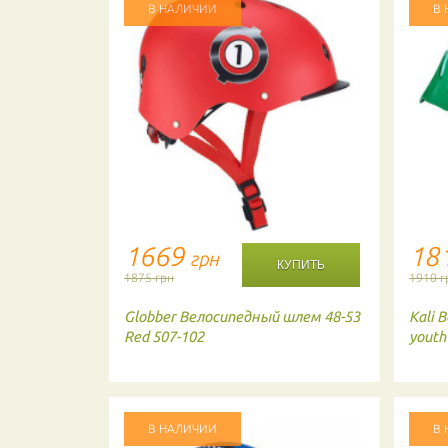
В НАЛИЧИИ
В
1669
18
грн
1875 грн
1910 г
й шлем
Globber
Велосипедный шлем 48-53
Kali
В
 Forest
Red 507-102
youth
В НАЛИЧИИ
В