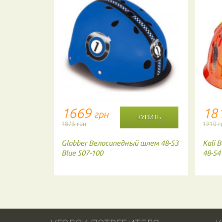
1669
18
грн
1875 грн
1910 г
Globber
Велосипедный шлем 48-53
Kali
В
Blue 507-100
48-54