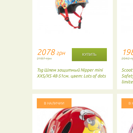
2078
19
грн
2187 грн
2042 г
м Monsters
Tsg
Шлем защитный Nipper mini
Scoot
XXS/XS 48-51см. цвет: Lots of dots
Safet
limite
В НАЛИЧИИ
В