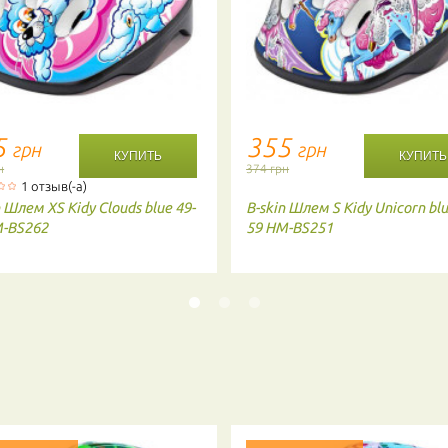
5
355
грн
грн
н
374 грн
1 отзыв(-а)
n
Шлем XS Kidy Clouds blue 49-
B-skin
Шлем S Kidy Unicorn blu
M-BS262
59 HM-BS251