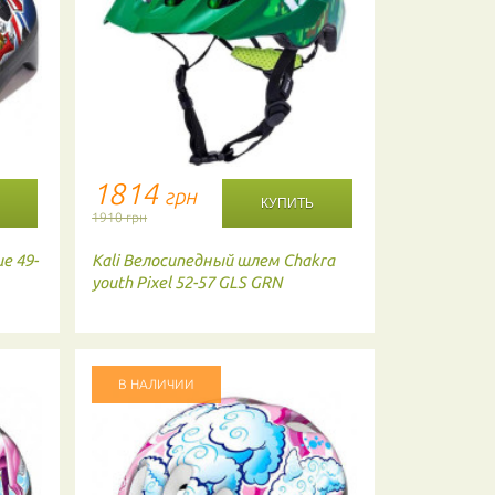
1814
1814
грн
г
1910 грн
1910 грн
e 49-
Kali
Велосипедный шлем Chakra
Kali
Велоси
youth Pixel 52-57 GLS GRN
48-54 BLU
В НАЛИЧИИ
В НАЛИЧ