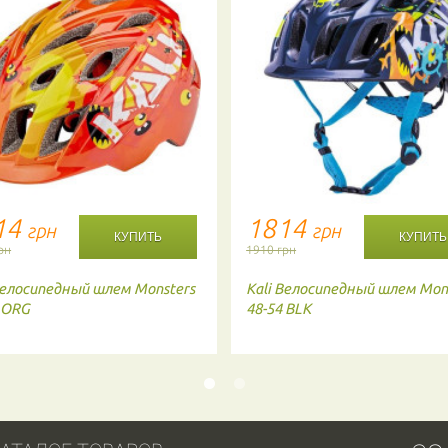
14
1814
грн
грн
рн
1910 грн
елосипедный шлем Monsters
Kali
Велосипедный шлем Mon
 ORG
48-54 BLK