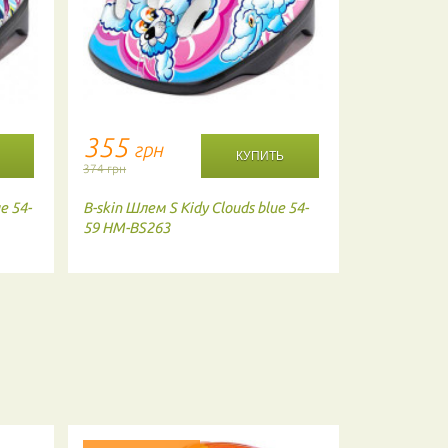
355
1483
грн
г
374 грн
1630 грн
e 54-
B-skin
Шлем S Kidy Clouds blue 54-
Abus
Шлем S
59 HM-BS263
50