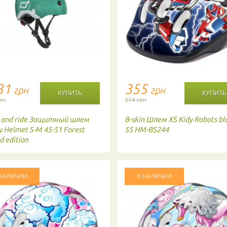
81
355
грн
грн
рн
374 грн
 and ride
Защитный шлем
B-skin
Шлем XS Kidy Robots blu
y Helmet S-M 45-51 Forest
55 HM-BS244
d edition
 НАЛИЧИИ
В НАЛИЧИИ