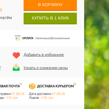
Н
КУПИТЬ В 1 КЛИК
910 ГРН
ОПЛАТА
Наличным/Безналичным
Добавить в избранное
?
Узнать о снижении цены
ОВАЯ ПОЧТА
ДОСТАВКА КУРЬЕРОМ
тправки
07.08.26
Дата доставки
07.08.26
да -
135 грн
Львов -
250 грн