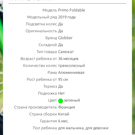
Модель
Primo Foldable
Модельный ряд
2019 года
Подсветка колес
Да
Оригинальность
Да
Бренд
Globber
Складной
Да
Тип товара
Cамокат
Возраст ребенка от
36 месяцев
Количество колес
трехколесный
Рама
Алюминиевая
Рост ребенка от
95 см
Тормоз
Да
Подножка
Нет
Цвет
зеленый
Страна производитель
Франция
Страна сборки
Китай
Гарантия
6 мес.
Пол ребенка
для мальчика, для девочки