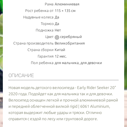
Рама
Алюминиевая
Рост ребенка от
115 × 135 см
Надувные колеса
Да
Тормоз
Да
Подножка
Нет
Цвет
серебряный
УВЕДОМИТЬ О НАЛИЧИИ ТОВАРА
Страна производитель
Великобритания
Страна сборки
Китай
НОМЕР МОБ. ТЕЛЕФОНА (SMS)
Гарантия
12 мес.
Пол ребенка
для мальчика, для девочки
Cообщим о примерной дате доставки товара
ОПИСАНИЕ
АКТУАЛЬНОСТЬ
Новая модель детского велосипеда - Early Rider Seeker 20"
2020 года. Подойдет как для мальчика так и для девочки.
Велосипед оснащен легкой и прочной алюминиевой рамой
- обязательно к заполнению
и передней облегченной вилкой rigid | 6061 Aluminium,
которая выдержит любые удары и тряски. Отлично
справится с ездой по лесу или грунтовой дороге.