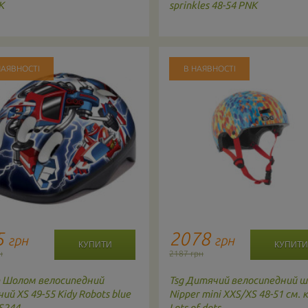
K
sprinkles 48-54 PNK
НАЯВНОСТІ
В НАЯВНОСТІ
5
2078
грн
грн
н
2187 грн
n
Шолом велосипедний
Tsg
Дитячий велосипедний 
ий XS 49-55 Kidy Robots blue
Nipper mini XXS/XS 48-51 см. к
S244
Lots of dots