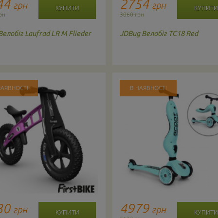
44
2754
грн
грн
рн
3060 грн
Велобіг Laufrad LR M Flieder
JDBug
Велобіг TC18 Red
НАЯВНОСТІ
В НАЯВНОСТІ
30
4979
грн
грн