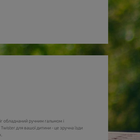
іг обладнаний ручним гальмом і
ister для вашої дитини - це зручна їзди
х.