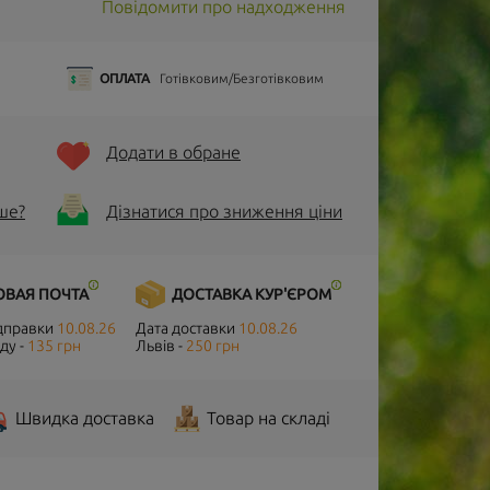
Повідомити про надходження
ОПЛАТА
Готівковим/Безготівковим
Додати в обране
ше?
Дізнатися про зниження ціни
ОВАЯ ПОЧТА
ДОСТАВКА КУР'ЄРОМ
ідправки
10.08.26
Дата доставки
10.08.26
ду -
135 грн
Львів -
250 грн
Швидка доставка
Товар на складі