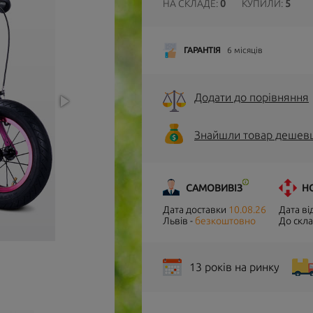
НА СКЛАДЕ:
0
КУПИЛИ:
5
ГАРАНТІЯ
6 місяців
Додати до порівняння
Знайшли товар дешев
САМОВИВІЗ
Н
Дата доставки
10.08.26
Дата в
Львів -
безкоштовно
До скла
13 років на ринку