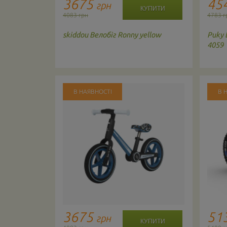
3675
45
грн
4083 грн
4783 г
o колір:
skiddou
Велобіг Ronny yellow
Puky
4059
В НАЯВНОСТІ
В 
3675
51
грн