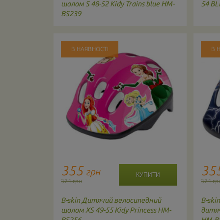
corn violet
шолом S 48-52 Kidy Trains blue HM-
54 BL
BS239
В НАЯВНОСТІ
В 
355
35
грн
374 грн
374 гр
педний
B-skin
Дитячий велосипедний
B-ski
corn pink
шолом XS 49-55 Kidy Princess HM-
дитяч
BS256
HM-B