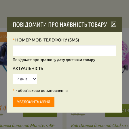
ПОВІДОМИТИ ПРО НАЯВНІСТЬ ТОВАРУ
НАЯВНОСТІ
В НАЯВНОСТІ
НОМЕР МОБ. ТЕЛЕФОНУ (SMS)
Повідомте про зразкову дату доставки товару
АКТУАЛЬНІСТЬ
- обов'язково до заповнення
14
1814
грн
грн
рн
1910 грн
олом дитячий Monsters 48-
Kali
Шолом дитячий Chakra ch