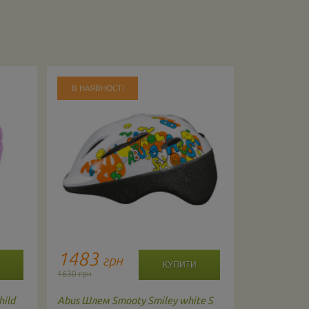
В НАЯВНОСТІ
В НАЯВНО
1483
956
грн
гр
1630 грн
1062 грн
ild
Abus
Шлем Smooty Smiley white S
Smart-trike