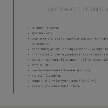
ОСОБЛИВОСТІ БЕГОВЕЛА 
наявність гальма;
довговічність;
суцільнометалева конструкція і високоякісні мат
веселощів;
велосипед має всі необхідні європейські сертифі
чіткі інструкції і легка установка - ви збираєте св
розміри: довжина 83 см, ширина 35 см, висота 60-
вага: 4,5 кг;
максимальне навантаження: до 50 кг;
колеса: 12 дюймів;
сідло: 11х17 см (регулювання 37,5-47 см);
розміри упаковки: 68x16x34 см.