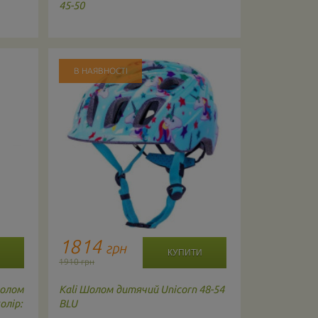
45-50
4001408
В НАЯВНОСТІ
В НАЯВНО
1814
355
грн
гр
1910 грн
374 грн
шолом
Kali
Шолом дитячий Unicorn 48-54
B-skin
Шоло
олір:
BLU
дитячий XS 
HM-BS259