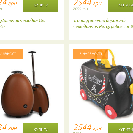
34
2544
грн
грн
рн
2650 грн
Дитячий чемодан Ovi
Trunki
Дитячий дорожній
to
чемоданчик Percy police car 
НАЯВНОСТІ
В НАЯВНОСТІ
34
2544
грн
грн