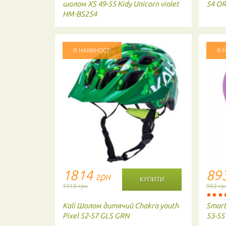
 см. колір:
шолом XS 49-55 Kidy Unicorn violet
54 O
HM-BS254
В НАЯВНОСТІ
В 
1814
89
грн
1910 грн
992 гр
sters 44-
Kali
Шолом дитячий Chakra youth
Smart
Pixel 52-57 GLS GRN
53-55