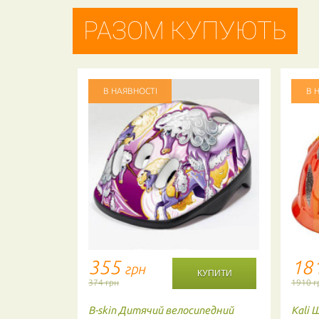
РАЗОМ КУПУЮТЬ
В НАЯВНОСТІ
В 
355
18
грн
374 грн
1910 г
дний шолом
B-skin
Дитячий велосипедний
Kali
Ш