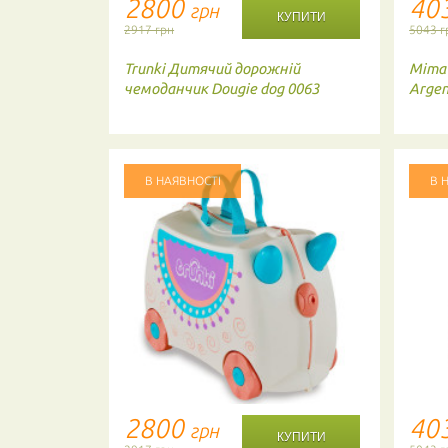
2800
40
грн
2917 грн
5043 г
 валіза
Trunki
Дитячий дорожній
Mima
чемоданчик Dougie dog 0063
Argen
В НАЯВНОСТІ
В 
2800
40
грн