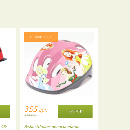
В НАЯВНОСТІ
В НАЯВНО
355
355
грн
гр
374 грн
374 грн
48-
B-skin
Шолом велосипедний
B-skin
Дитя