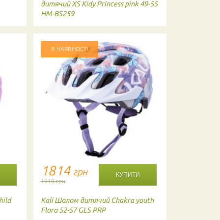
дитячий XS Kidy Princess pink 49-55
шолом S 48-
HM-BS259
BS239
В НАЯВНОСТІ
В НАЯВНО
1814
355
грн
гр
1910 грн
374 грн
1 в
ild
Kali
Шолом дитячий Chakra youth
B-skin
Шоло
Flora 52-57 GLS PRP
дитячий XS 
HM-BS258