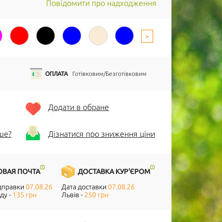
Повідомити про надходження
>
ОПЛАТА
Готівковим/Безготівковим
Додати в обране
ше?
Дізнатися про зниження ціни
ОВАЯ ПОЧТА
ДОСТАВКА КУР'ЄРОМ
ідправки
07.08.26
Дата доставки
07.08.26
ду -
135 грн
Львів -
250 грн