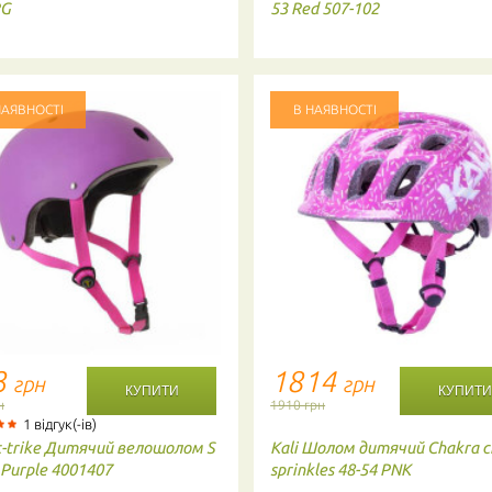
RG
53 Red 507-102
НАЯВНОСТІ
В НАЯВНОСТІ
3
1814
грн
грн
н
1910 грн
1 відгук(-ів)
-trike
Дитячий велошолом S
Kali
Шолом дитячий Chakra ch
 Purple 4001407
sprinkles 48-54 PNK