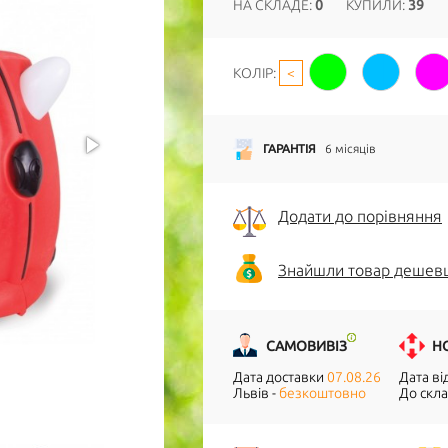
НА СКЛАДЕ:
0
КУПИЛИ:
39
КОЛІР:
<
ГАРАНТІЯ
6 місяців
Додати до порівняння
Знайшли товар дешев
САМОВИВІЗ
Н
Дата доставки
07.08.26
Дата в
Львів -
безкоштовно
До скла