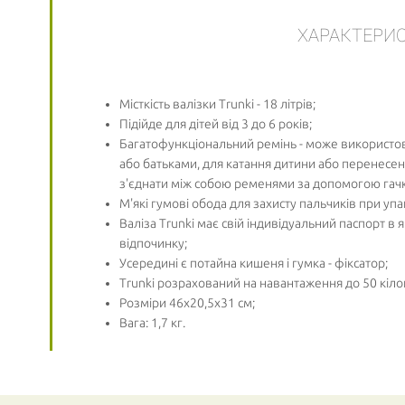
ХАРАКТЕРИ
Місткість валізки Trunki - 18 літрів;
Підійде для дітей від 3 до 6 років;
Багатофункціональний ремінь - може використо
або батьками, для катання дитини або перенесенн
з'єднати між собою ременями за допомогою гачк
М'які гумові обода для захисту пальчиків при упа
Валіза Trunki має свій індивідуальний паспорт в
відпочинку;
Усередині є потайна кишеня і гумка - фіксатор;
Trunki розрахований на навантаження до 50 кіло
Розміри 46х20,5х31 см;
Вага: 1,7 кг.