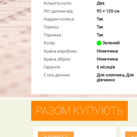
Кількість коліс:
Два
Ріст дитини від:
95 × 120 см
Надувні колеса:
Так
Тормоз:
Так
Підніжка:
Так
Колір:
Зелений
Країна виробник:
Німеччина
Країна збірки:
Німеччина
Гарантія:
6 місяців
Стать дитини:
Для хлопчика, Для
дівчинки
РАЗОМ КУПУЮТЬ
В НАЯВНОСТІ
В 