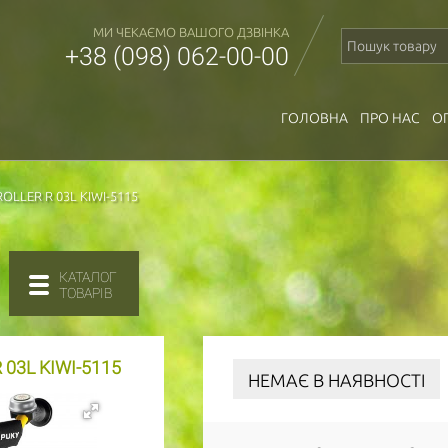
МИ ЧЕКАЄМО ВАШОГО ДЗВІНКА
+38 (098) 062-00-00
ГОЛОВНА
ПРО НАС
О
LLER R 03L KIWI-5115
КАТАЛОГ
ТОВАРІВ
03L KIWI-5115
НЕМАЄ В НАЯВНОСТІ