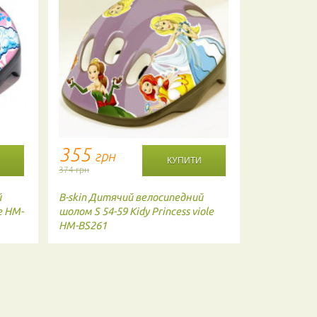
355
2078
грн
г
374 грн
2187 грн
й
B-skin
Дитячий велосипедний
Tsg
Дитячи
e HM-
шолом S 54-59 Kidy Princess viole
Nipper mini
HM-BS261
Dinosaur