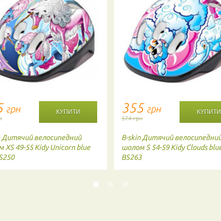
5
355
грн
грн
н
374 грн
n
Дитячий велосипедний
B-skin
Дитячий велосипедни
 XS 49-55 Kidy Unicorn blue
шолом S 54-59 Kidy Clouds blu
S250
BS263