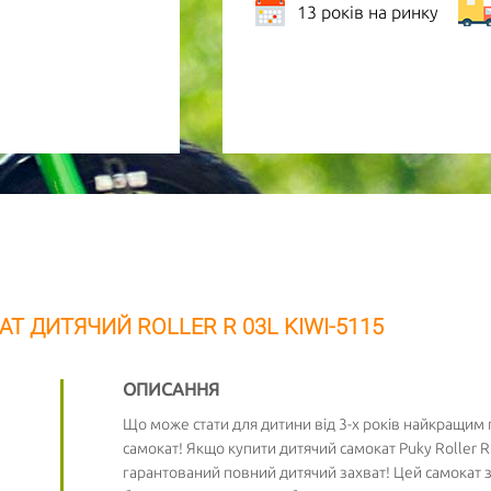
13 років на ринку
Т ДИТЯЧИЙ ROLLER R 03L KIWI-5115
ОПИСАННЯ
Що може стати для дитини від 3-х років найкращим 
самокат! Якщо купити дитячий самокат Puky Roller R
гарантований повний дитячий захват! Цей самокат 