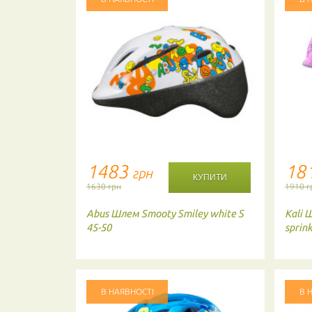
1483
18
грн
1630 грн
1910 г
sters 48-
Abus
Шлем Smooty Smiley white S
Kali
Ш
45-50
sprin
В НАЯВНОСТІ
В 