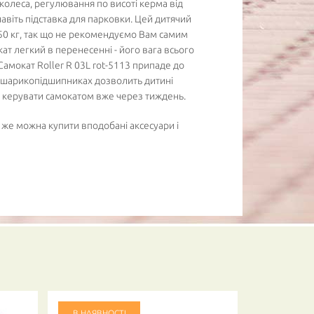
і колеса, регулювання по висоті керма від
 навіть підставка для парковки. Цей дитячий
50 кг, так що не рекомендуємо Вам самим
кат легкий в перенесенні - його вага всього
амокат Roller R 03L rot-5113 припаде до
на шарикопідшипниках дозволить дитині
ь керувати самокатом вже через тиждень.
 же можна купити вподобані аксесуари і
В НАЯВНОСТІ
В НАЯВНО