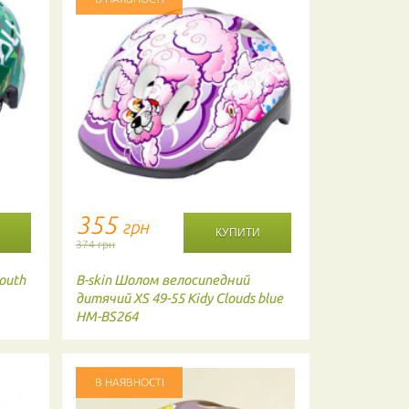
355
1814
грн
г
374 грн
1910 грн
outh
B-skin
Шолом велосипедний
Kali
Шолом 
дитячий XS 49-55 Kidy Clouds blue
54 BLU
HM-BS264
В НАЯВНОСТІ
В НАЯВНО