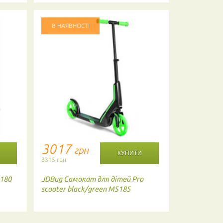
В НАЯВНОСТІ
В НАЯВНО
3017
1195
грн
г
3315 грн
1313 грн
180
JDBug
Самокат для дітей Pro
Smoby
Дитя
scooter black/green MS185
450180