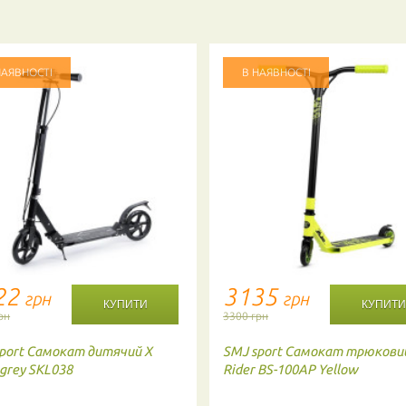
НАЯВНОСТІ
В НАЯВНОСТІ
22
3135
грн
грн
рн
3300 грн
port
Самокат дитячий X
SMJ sport
Самокат трюковий
 grey SKL038
Rider BS-100AP Yellow