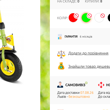
НА СКЛАДЕ:
0
КУПИЛИ:
8
КОЛІР:
ГАРАНТІЯ
6 місяців
Додати до порівняння
Знайшли товар дешев
САМОВИВІЗ
Н
Дата доставки
07.08.26
Дата в
Львів -
безкоштовно
До скла