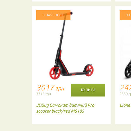
В НАЯВНОСТІ
В 
3017
24
грн
3315 грн
2550 г
т Planes
JDBug
Самокат дитячий Pro
Lione
scooter black/red MS185