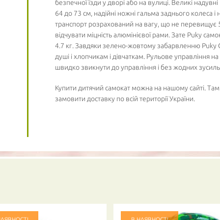
безпечної їзди у дворі або на вулиці. Великі надувн
64 до 73 см, надійні ножні гальма заднього колеса і
транспорт розрахований на вагу, що не перевищує 
відчувати міцність алюмінієвої рами. Зате Puky само
4.7 кг. Завдяки зелено-жовтому забарвленню Puky С
душі і хлопчикам і дівчаткам. Рульове управління 
швидко звикнути до управління і без жодних зусил
Купити дитячий самокат можна на нашому сайті. Там
замовити доставку по всій території України.
НАЯВНОСТІ
В НАЯВНОСТІ