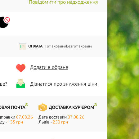
Повідомити про надходження
ОПЛАТА
Готівковим/Безготівковим
Додати в обране
ше?
Дізнатися про зниження ціни
ОВАЯ ПОЧТА
ДОСТАВКА КУР'ЄРОМ
ідправки
07.08.26
Дата доставки
07.08.26
ду -
135 грн
Львів -
250 грн