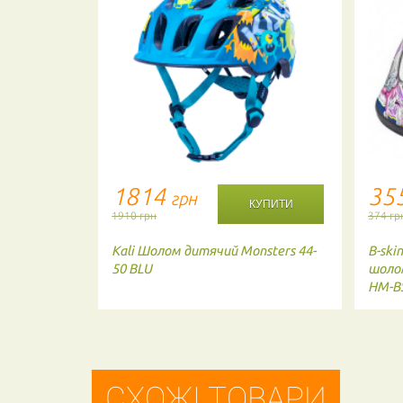
1814
35
грн
1910 грн
374 гр
дний шолом
Kali
Шолом дитячий Monsters 44-
B-ski
лір: Flat
50 BLU
шолом
HM-B
СХОЖІ ТОВАРИ