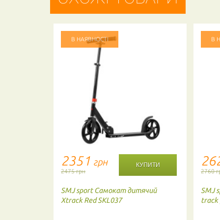
В НАЯВНОСТІ
В 
2351
26
грн
2475 грн
2760 г
мокат EZ
SMJ sport
Самокат дитячий
SMJ s
Xtrack Red SKL037
track