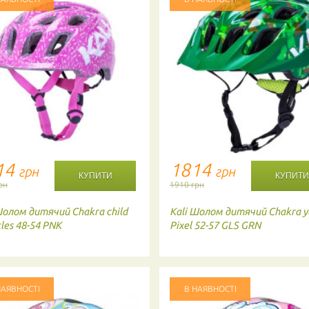
ПОВІДОМИТИ ПРО НАЯВНІСТЬ
ТОВАРУ
НОМЕР МОБ. ТЕЛЕФОНУ (SMS)
Повідомте про зразкову дату доставки товару
14
1814
грн
грн
АКТУАЛЬНІСТЬ
рн
1910 грн
олом дитячий Chakra child
Kali
Шолом дитячий Chakra y
kles 48-54 PNK
Pixel 52-57 GLS GRN
- обов'язково до заповнення
НАЯВНОСТІ
В НАЯВНОСТІ