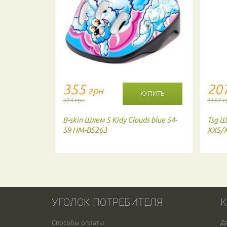
355
20
грн
374 грн
2187 г
cess viole
B-skin
Шлем S Kidy Clouds blue 54-
Tsg
Ш
59 HM-BS263
XXS/X
УГОЛОК ПОТРЕБИТЕЛЯ
К
Способы оплаты
Д