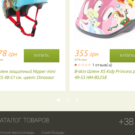
78
355
грн
грн
рн
374 грн
1 отзыв(-а)
лем защитный Nipper mini
B-skin
Шлем XS Kidy Princess p
S 48-51 см. цвет: Dinosaur
49-55 HM-BS258
+38
АТАЛОГ ТОВАРОВ
етские велосипеды
Скейтборды