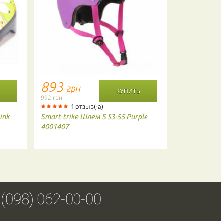
893
1330
грн
г
992 грн
1400 грн
1 отзыв(-а)
ink
Smart-trike
Шлем S 53-55 Purple
Puky
Шлем 
4001407
 (098) 062-00-00