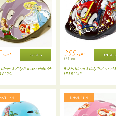
5
355
грн
грн
н
374 грн
n
Шлем S Kidy Princess viole 54-
B-skin
Шлем S Kidy Trains red 
M-BS261
HM-BS243
 НАЛИЧИИ
В НАЛИЧИИ