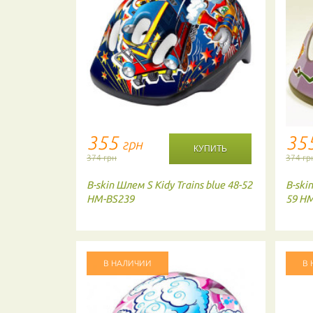
355
35
грн
374 грн
374 гр
ts blue 49-
B-skin
Шлем S Kidy Trains blue 48-52
B-ski
HM-BS239
59 H
В НАЛИЧИИ
В