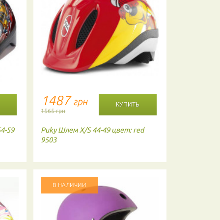
1487
1814
грн
г
1565 грн
1910 грн
54-59
Puky
Шлем X/S 44-49 цвет: red
Kali
Велоси
9503
48-54 BLU
В НАЛИЧИИ
В НАЛИЧ