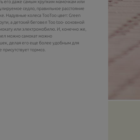
ить его даже самым хрупким мамочкам или
улируемое седло, правильное расстояние
ке. Надувные колеса TooToo цвет: Green
рути, а детский беговел Too too- основной
мокату или электромобилю. И, конечно же,
овел можно самокат можно
шек, делая его еще более удобным для
е присутствует тормоз.