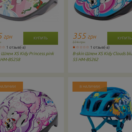
5
355
грн
грн
н
374 грн
1 отзыв(-а)
1 отзыв(-а)
n
Шлем XS Kidy Princess pink
B-skin
Шлем XS Kidy Clouds blu
 HM-BS258
55 HM-BS262
 НАЛИЧИИ
В НАЛИЧИИ