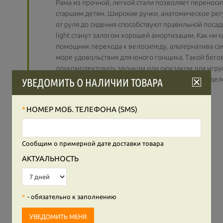
Рама из прочной, легкой стали позволяет перенос
старшим детям. Широкие ручки, анатомическое рег
от руля до сидения способствуют правильной посад
light станут залогом хорошей амортизации. Как ни к
помощник перехода к велосипеду, альтернатива са
море удовольствия для юного гонщика. Такой бег
доукомплектовать звонком или рюкзаком для игру
детских исследований и путешествий. В этой модел
УВЕДОМИТЬ О НАЛИЧИИ ТОВАРА
Характеристики:
НОМЕР МОБ. ТЕЛЕФОНА (SMS)
Рама: облегченная сталь.
Вилка: высокопрочная сталь.
Шины: Innova, 12", надувные.
Cообщим о примерной дате доставки товара
Обода: алюминиевые.
АКТУАЛЬНОСТЬ
Ручки: литые, с широкими концами.
Длина: 83 см.
Высота руля: 55-62 см.
- обязательно к заполнению
Ширина руля: 36 см.
Высота сидения: 30-41 см.
Вес: 3,7 кг.