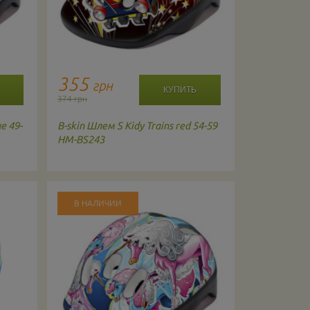
355
1669
грн
г
374 грн
1875 грн
e 49-
B-skin
Шлем S Kidy Trains red 54-59
Globber
Вел
HM-BS243
Blue 507-10
В НАЛИЧИИ
В НАЛИЧ