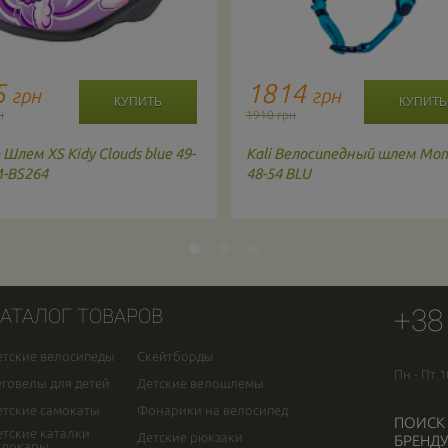
5
1814
грн
грн
н
1910 грн
n
Шлем XS Kidy Clouds blue 49-
Kali
Велосипедный шлем Mon
M-BS264
48-54 BLU
+38
АТАЛОГ ТОВАРОВ
етские велосипеды
Скейтборды
Пн - Пт 1
еговелы для детей
Детские велошлемы
етские самокаты
Фонарики на велосипед
ПОИСК
етские каталки
Детские рюкзаки
БРЕНДУ
олокары