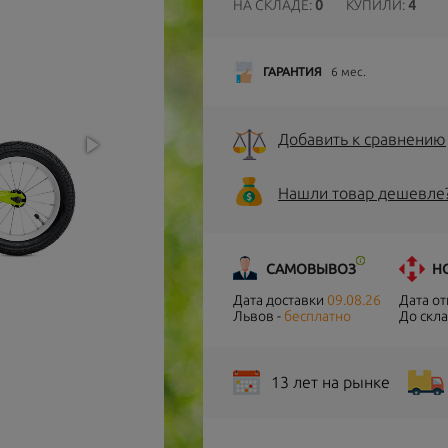
НА СКЛАДЕ:
0
КУПИЛИ:
4
ГАРАНТИЯ
6 мес.
Добавить к сравнению
Нашли товар дешевле
САМОВЫВОЗ
Н
Дата доставки
09.08.26
Дата о
Львов -
бесплатно
До скла
13 лет на рынке