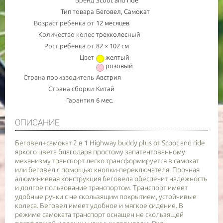
Бренд
Scoot and ride
Тип товара
Беговел, Cамокат
Возраст ребенка от
12 месяцев
УВЕДОМИТЬ О НАЛИЧИИ ТОВАРА
Количество колес
трехколесный
Рост ребенка от
82 × 102 см
Цвет
желтый
НОМЕР МОБ. ТЕЛЕФОНА (SMS)
розовый
Страна производитель
Австрия
Страна сборки
Китай
Cообщим о примерной дате доставки товара
Гарантия
6 мес.
АКТУАЛЬНОСТЬ
ОПИСАНИЕ
Беговел+самокат 2 в 1 Highway buddy plus от Scoot and ride
- обязательно к заполнению
яркого цвета благодаря простому запатентованному
механизму транспорт легко трансформируется в самокат
или беговел с помощью кнопки-переключателя. Прочная
алюминиевая конструкция беговела обеспечит надежность
и долгое пользование транспортом. Транспорт имеет
удобные ручки с не скользящим покрытием, устойчивые
колеса. Беговел имеет удобное и мягкое сидение. В
режиме самоката транспорт оснащен не скользящей