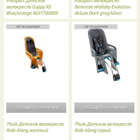
Polisport
Детское
Polisport
Велокресло
велокресло Guppy RS
детское Wallaby Evolution
Blue/orange 8637700009
deluxe Dark grey/silver
8633200002
НЕТ В НАЛИЧИИ
НЕТ В НАЛИЧИИ
СООБЩИТЬ О
НАЛИЧИИ
СООБЩИТЬ О
НАЛИЧИИ
Thule
Детское велокресло
Thule
Детское велокресло
Ride Along желтый
Ride Along серый