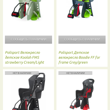
СООБЩИТЬ О
НАЛИЧИИ
СООБЩИТЬ О
НАЛИЧИИ
Polisport
Велокресло
Polisport
Детское
детское Koolah FMS
велокресло Boodie FF for
strawberry Cream/Light
frame Grey/green
Green 8631400010
8630400027
НЕТ В НАЛИЧИИ
НЕТ В НАЛИЧИИ