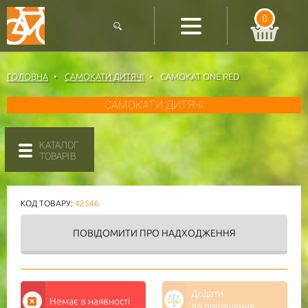
0
ГОЛОВНА
САМОКАТИ ДИТЯЧІ
САМОКАТ ONE RED
САМОКАТИ ДИТЯЧІ
КАТАЛОГ
ТОВАРІВ
КОД ТОВАРУ:
42546
ПОВІДОМИТИ
ПРО НАДХОДЖЕННЯ
Додати
Немає в наявності
до порівняння