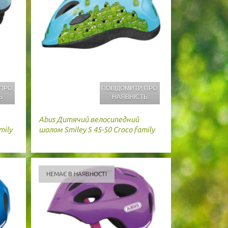
 ПРО
ПОВІДОМИТИ ПРО
Ь
НАЯВНІСТЬ
Abus
Дитячий велосипедний
mily
шолом Smiley S 45-50 Croco family
НЕМАЄ В НАЯВНОСТІ