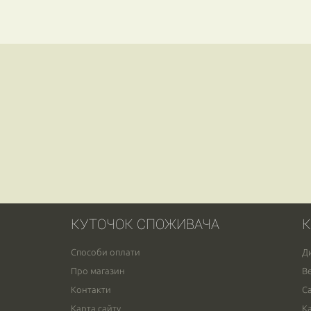
КУТОЧОК СПОЖИВАЧА
К
Способи оплати
Д
Про магазин
В
Контакти
С
Карта сайту
К