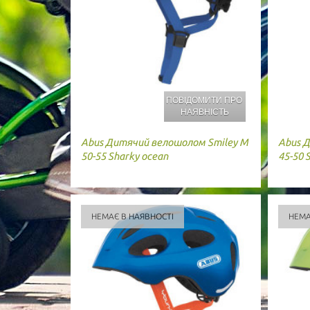
ПОВІДОМИТИ ПРО
НАЯВНІСТЬ
Abus
Дитячий велошолом Smiley M
Abus
Д
50-55 Sharky ocean
45-50 
НЕМАЄ В НАЯВНОСТІ
НЕМА