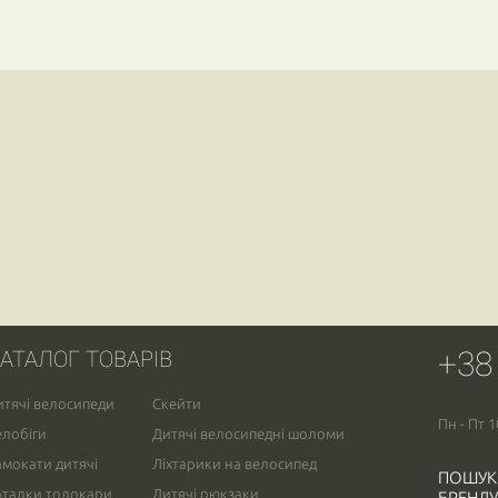
+38
АТАЛОГ ТОВАРІВ
итячі велосипеди
Скейти
Пн - Пт 1
елобіги
Дитячі велосипедні шоломи
амокати дитячі
Ліхтарики на велосипед
ПОШУК
аталки толокари
Дитячі рюкзаки
БРЕНДУ