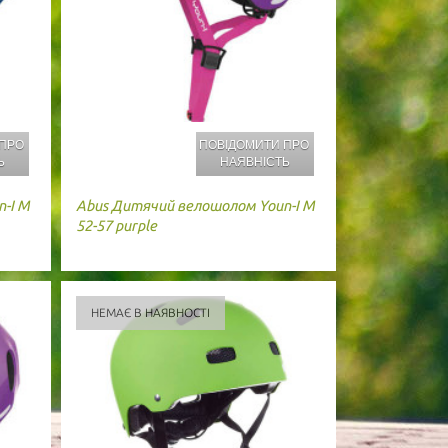
 ПРО
ПОВІДОМИТИ ПРО
Ь
НАЯВНІСТЬ
-I M
Abus
Дитячий велошолом Youn-I M
52-57 purple
НЕМАЄ В НАЯВНОСТІ