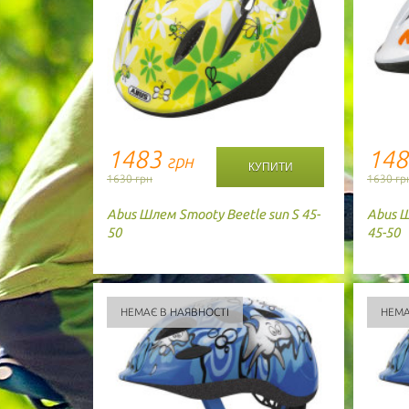
1483
14
грн
1630 грн
1630 гр
Abus
Шлем Smooty Beetle sun S 45-
Abus
Ш
50
45-50
НЕМАЄ В НАЯВНОСТІ
НЕМА