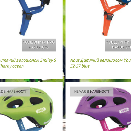
ПОВІДОМИТИ ПРО
ПОВІДОМИТИ
НАЯВНІСТЬ
НАЯВНІСТ
итячий велошолом Smiley S
Abus
Дитячий велошолом Youn
Sharky ocean
52-57 blue
Є В НАЯВНОСТІ
НЕМАЄ В НАЯВНОСТІ