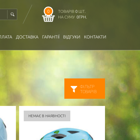
0
ТОВАРІВ
0
ШТ.
НА СУМУ
0
ГРН.
ПЛАТА
ДОСТАВКА
ГАРАНТІЇ
ВІДГУКИ
КОНТАКТИ
ФІЛЬТР
ТОВАРІВ
НЕМАЄ В НАЯВНОСТІ