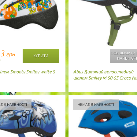
83
грн
ПОВІДОМИТИ
НАЯВНІСТ
н
лем Smooty Smiley white S
Abus
Дитячий велосипедний
шолом Smiley M 50-55 Croco fa
Є В НАЯВНОСТІ
НЕМАЄ В НАЯВНОСТІ