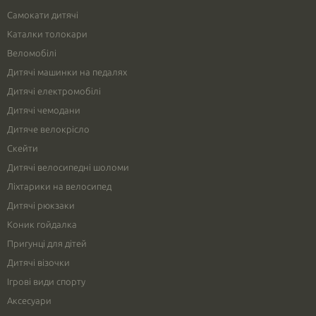
Самокати дитячі
Каталки толокари
Веломобілі
Дитячі машинки на педалях
Дитячі електромобілі
Дитячі чемодани
Дитяче велокрісло
Скейти
Дитячі велосипедні шоломи
Ліхтарики на велосипед
Дитячі рюкзаки
Коник гойдалка
Пригунці для дітей
Дитячі візочки
Ігрові види спорту
Аксесуари