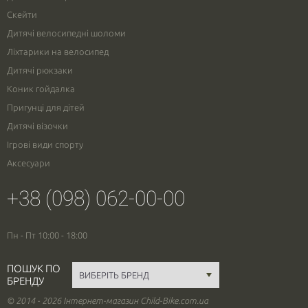
Скейти
Дитячі велосипедні шоломи
Ліхтарики на велосипед
Дитячі рюкзаки
Коник гойдалка
Пригунці для дітей
Дитячі візочки
Ігрові види спорту
Аксесуари
+38 (098) 062-00-00
Пн - Пт 10:00 - 18:00
ПОШУК ПО
БРЕНДУ
© 2014 - 2026 Інтернет-магазин Child-Bike.com.ua