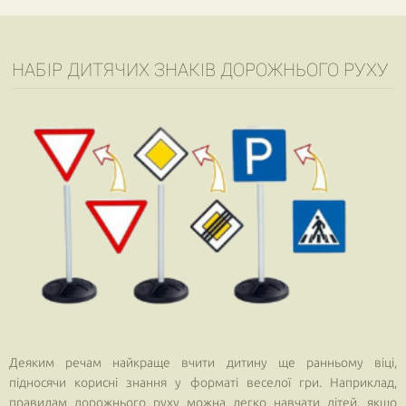
НАБІР ДИТЯЧИХ ЗНАКІВ ДОРОЖНЬОГО РУХУ
Деяким речам найкраще вчити дитину ще ранньому віці,
підносячи корисні знання у форматі веселої гри. Наприклад,
правилам дорожнього руху можна легко навчати дітей, якщо