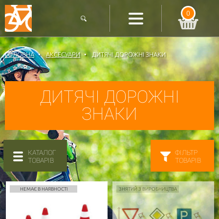
0
ГОЛОВНА
АКСЕСУАРИ
ДИТЯЧІ ДОРОЖНІ ЗНАКИ
ДИТЯЧІ ДОРОЖНІ
ЗНАКИ
КАТАЛОГ
ФІЛЬТР
ТОВАРІВ
ТОВАРІВ
НЕМАЄ В НАЯВНОСТІ
ЗНЯТИЙ З ВИРОБНИЦТВА