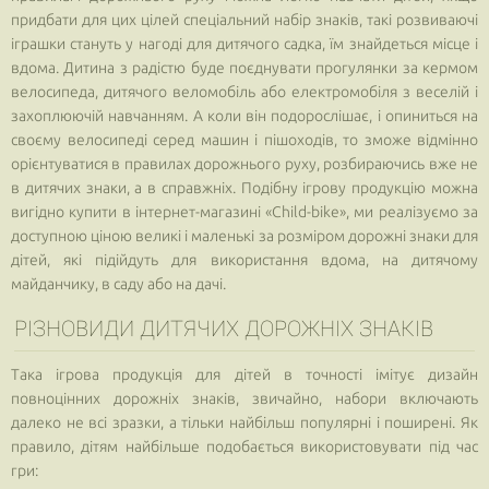
придбати для цих цілей спеціальний набір знаків, такі розвиваючі
іграшки стануть у нагоді для дитячого садка, їм знайдеться місце і
вдома. Дитина з радістю буде поєднувати прогулянки за кермом
велосипеда, дитячого веломобіль або електромобіля з веселій і
захоплюючій навчанням. А коли він подорослішає, і опиниться на
своєму велосипеді серед машин і пішоходів, то зможе відмінно
орієнтуватися в правилах дорожнього руху, розбираючись вже не
в дитячих знаки, а в справжніх. Подібну ігрову продукцію можна
вигідно купити в інтернет-магазині «Child-bike», ми реалізуємо за
доступною ціною великі і маленькі за розміром дорожні знаки для
дітей, які підійдуть для використання вдома, на дитячому
майданчику, в саду або на дачі.
РІЗНОВИДИ ДИТЯЧИХ ДОРОЖНІХ ЗНАКІВ
Така ігрова продукція для дітей в точності імітує дизайн
повноцінних дорожніх знаків, звичайно, набори включають
далеко не всі зразки, а тільки найбільш популярні і поширені. Як
правило, дітям найбільше подобається використовувати під час
гри: