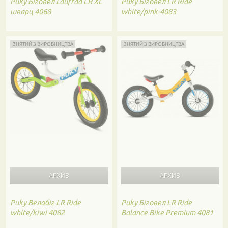
Puky
Біговел Laufrad LR XL
Puky
Біговел LR Ride
шварц 4068
white/pink-4083
ЗНЯТИЙ З ВИРОБНИЦТВА
ЗНЯТИЙ З ВИРОБНИЦТВА
Puky
Велобіг LR Ride
Puky
Біговел LR Ride
white/kiwi 4082
Balance Bike Premium 4081