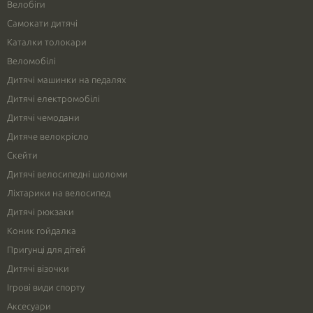
Велобіги
Самокати дитячі
Каталки толокари
Веломобілі
Дитячі машинки на педалях
Дитячі електромобілі
Дитячі чемодани
Дитяче велокрісло
Скейти
Дитячі велосипедні шоломи
Ліхтарики на велосипед
Дитячі рюкзаки
Коник гойдалка
Пригунці для дітей
Дитячі візочки
Ігрові види спорту
Аксесуари