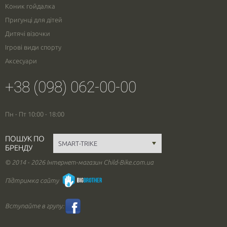
Коник гойдалка
Пригунці для дітей
Дитячі візочки
Ігрові види спорту
Аксесуари
+38 (098) 062-00-00
Пн - Пт 10:00 - 18:00
ПОШУК ПО
БРЕНДУ
© 2014 - 2026 Інтернет-магазин Child-Bike.com.ua
Підтримка сайту
Вступайте в групу: