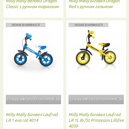
Milly Mally
Велобіг Dragon
Milly Mally
Біговел Dragon
Classic з ручним тормозом
Red з ручним гальмом
НЕМАЄ В НАЯВНОСТІ
НЕМАЄ В НАЯВНОСТІ
ПОВІДОМИТИ ПРО
НАЯВНІСТЬ
ПОВІДОМИТИ ПРО
НАЯВНІСТЬ
Milly Mally
Біговел Laufrad
Milly Mally
Біговел Laufrad
LR 1 eva rot 4014
LR 1L Br/St Prinzessin Lillifee
4039