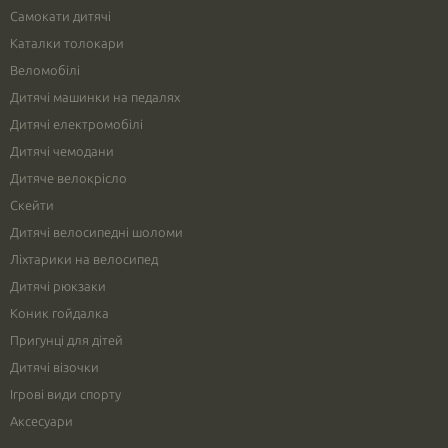
Самокати дитячі
Каталки толокари
Веломобілі
Дитячі машинки на педалях
Дитячі електромобілі
Дитячі чемодани
Дитяче велокрісло
Скейти
Дитячі велосипедні шоломи
Ліхтарики на велосипед
Дитячі рюкзаки
Коник гойдалка
Пригунці для дітей
Дитячі візочки
Ігрові види спорту
Аксесуари