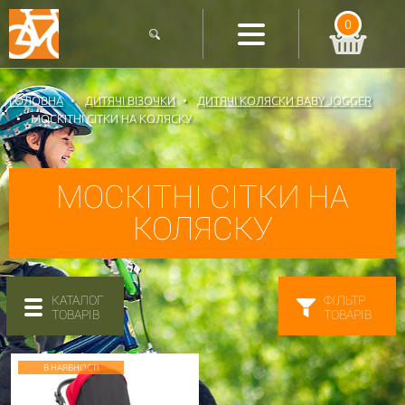
0
ГОЛОВНА
ДИТЯЧІ ВІЗОЧКИ
ДИТЯЧІ КОЛЯСКИ BABY JOGGER
МОСКІТНІ СІТКИ НА КОЛЯСКУ
МОСКІТНІ СІТКИ НА
КОЛЯСКУ
КАТАЛОГ
ФІЛЬТР
ТОВАРІВ
ТОВАРІВ
В НАЯВНОСТІ