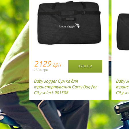
2129
грн
2534 грн
Baby Jogger
Сумка для
Baby J
транспортування Carry Bag for
трансп
City select 901508
City s