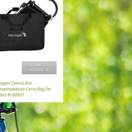
ПОВІДОМИТИ ПРО
НАЯВНІСТЬ
ogger
Сумка для
ортування Carry Bag for
elect BJ50931