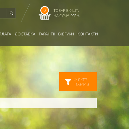
0
ТОВАРІВ
0
ШТ.
НА СУМУ
0
ГРН.
ПЛАТА
ДОСТАВКА
ГАРАНТІЇ
ВІДГУКИ
КОНТАКТИ
ФІЛЬТР
ТОВАРІВ